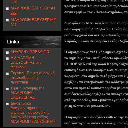
223
πραγματοποιείται απαλλoτρίωση δεκάδ
ΔΙΑΔΡΟΜΗ ΕΛΕΥΘΕΡΙΑΣ
συγκεκριμένα τον «Παπασωτηρίου», πο
222
ΔΙΑΔΡΟΜΗ ΕΛΕΥΘΕΡΙΑΣ
Διμοιρία των ΜΑΤ κινείται προς το σημ
221
αδιαχώρητο από διαδηλωτές. Ο κόσμος ξ
ενώ αναρχικοί και αντιεξουσιαστές που
πλησιάζουν καν στο σημείο εκτός ελαχί
Links
ANARCHY PRESS GR
Η διμοιρία των ΜΑΤ κολλημένη σχεδόν
Η ΔΙΑΔΡΟΜΗ
το σημείο για να «σταθμεύσει» όμως λίγ
ΕΛΕΥΘΕΡΙΑΣ στο
EUROBANK επί της οδού Κοραή ελάχιστ
facebook
ευθύνη όλων των διαδηλωτών, συμπεριλ
Πυργῖται. Για μια αναρχική
παραμένει στο σημείο αυτό μέχρι και λί
απελευθερωτική
αρχίζουν να κατεβαίνουν στο οδόστρωμα
προοπτική
αυτό και αρκετά καθυστερημένα βέβαια η
Σημεία διανομής της
ΔΙΑΔΡΟΜΗΣ
διαθέσεις καθώς αρχίζουν να ακούγοντα
ΕΛΕΥΘΕΡΙΑΣ
από την πορεία», και «μπάτσοι γουρούν
Διαδικτυακό
ρίψη πλαστικών μπουκαλιών.
Αναγνωστήριο της
μηνιαίας Πανελλαδικής
Η διμοιρία τότε διασχίσει κάθετα την 
Αναρχικής εφημερίδας
ΔΙΑΔΡΟΜΗ ΕΛΕΥΘΕΡΙΑΣ
ενώ ταυτόχρονα συγκλίνει άλλη μία ακόμ