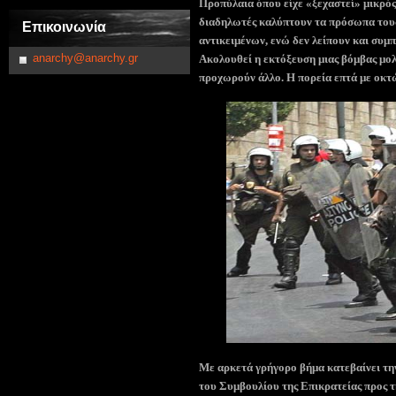
Προπύλαια όπου είχε «ξεχαστεί» μικρό
διαδηλωτές καλύπτουν τα πρόσωπα τους
Επικοινωνία
αντικειμένων, ενώ δεν λείπουν και συ
anarchy@anarchy.gr
Ακολουθεί η εκτόξευση μιας βόμβας μολ
προχωρούν άλλο. Η πορεία επτά με οκτώ
Με αρκετά γρήγορο βήμα κατεβαίνει τη
του Συμβουλίου της Επικρατείας προς 