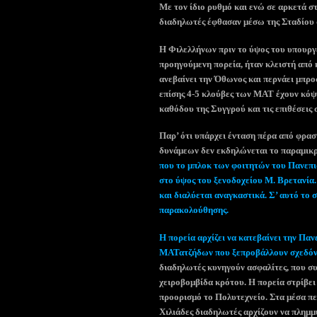
Με τον ίδιο ρυθμό και ενώ σε αρκετά σ
διαδηλωτές έφθασαν μέσω της Σταδίου 
Η Φιλελλήνων πριν το ύψος του υπουργεί
προηγούμενη πορεία, ήταν κλειστή από 
ανεβαίνει την Όθωνος και περνάει μπρο
επίσης 4-5 κλούβες των ΜΑΤ έχουν κόψ
καθόδου της Συγγρού και τις επιθέσεις 
Παρ’ ότι υπάρχει ένταση πέρα από φρα
δυνάμεων δεν εκδηλώνεται το παραμικ
που το μπλοκ των φοιτητών του Πανεπι
στο ύψος του ξενοδοχείου Μ. Βρετανία
και διαλύεται αναγκαστικά. Σ’ αυτό το 
παρακολούθησης.
Η πορεία αρχίζει να κατεβαίνει την Πα
ΜΑΤατζήδων που ξεπροβάλλουν σχεδόν 
διαδηλωτές κυνηγούν ασφαλίτες, που συ
χειροβομβίδα κρότου. Η πορεία στρίβει
προορισμό το Πολυτεχνείο. Στα μέσα πε
Χιλιάδες διαδηλωτές αρχίζουν να πλημμ