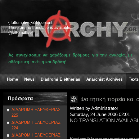
{jfalternative}515|content|
There are no translations available.
{/jfalternative}
Ας συνεχίσουμε να χαράζουμε δρόμους για την αναρχία, με
αδέσμευτη σκέψη και δράση!
Home
News
Diadromi Eleftherias
Anarchist Archives
Texts
Πρόσφατα
Φοιτητική πορεία και 
Written by Administrator
ΔΙΑΔΡΟΜΗ ΕΛΕΥΘΕΡΙΑΣ
Saturday, 24 June 2006 02:01
225
NO TRANSLATION AVAILAB
ΔΙΑΔΡΟΜΗ ΕΛΕΥΘΕΡΙΑΣ
224
ΔΙΑΔΡΟΜΗ ΕΛΕΥΘΕΡΙΑΣ
Κατά την διάρκεια της συγκέντρωσης κα