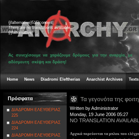
{jfalternative}515|content|
There are no translations available.
{/jfalternative}
Ας συνεχίσουμε να χαράζουμε δρόμους για την αναρχία, με
αδέσμευτη σκέψη και δράση!
Home
News
Diadromi Eleftherias
Anarchist Archives
Texts
Πρόσφατα
Τα γεγονότα της φοιτη
Written by Administrator
ΔΙΑΔΡΟΜΗ ΕΛΕΥΘΕΡΙΑΣ
Monday, 19 June 2006 05:27
225
NO TRANSLATION AVAILAB
ΔΙΑΔΡΟΜΗ ΕΛΕΥΘΕΡΙΑΣ
224
Αρχικά πορεύονται τα μπλοκ που ελέγχο
ΔΙΑΔΡΟΜΗ ΕΛΕΥΘΕΡΙΑΣ