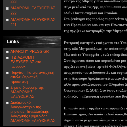
κέντρο της Αθήνας για να διαλυθούν ήσ
223
Λίγο μετά από τις 2μμ, περίπου 3000 δ
ΔΙΑΔΡΟΜΗ ΕΛΕΥΘΕΡΙΑΣ
οδών Πανεπιστημίου και Σταδίου.
222
Στο ξεκίνημα της πορείας πυρπολείται
ΔΙΑΔΡΟΜΗ ΕΛΕΥΘΕΡΙΑΣ
221
των Προπυλαίων όσο και την Πανεπιστη
της αρχίζει να κατηφορίζει την Μητροπ
Links
Επιτροπή φοιτητών εισέρχεται στο Υπο
στην οδό Μητροπόλεως –σε απόσταση όμ
ANARCHY PRESS GR
έξω από το Υπουργείο–, ενώ επίσης δια
Η ΔΙΑΔΡΟΜΗ
Συντάγματος, όπου και πυρπολείται μια
ΕΛΕΥΘΕΡΙΑΣ στο
facebook
αρχίζει να ανεβαίνει την οδό Φιλελλήνω
Πυργῖται. Για μια αναρχική
αναρχικούς - αντιεξουσιαστές και συγκε
απελευθερωτική
στην Λεωφόρο Αμαλίας κινείται αιφνιδι
προοπτική
αλλά προς τούς Στύλους του Ολυμπίου Δ
Σημεία διανομής της
Οικονομικών (ΣΔΟΕ). Στο ύψος της Διον
ΔΙΑΔΡΟΜΗΣ
τράπεζες –η Εμπορική κυριολεκτικά βομ
ΕΛΕΥΘΕΡΙΑΣ
Διαδικτυακό
Αναγνωστήριο της
Η πορεία πλέον αρχίζει να κατηφορίζε
μηνιαίας Πανελλαδικής
Πανεπιστήμιο, στο οποίο τελικά όπως θ
Αναρχικής εφημερίδας
σημείο αυτό μέχρι και λίγο μετά τον στ
ΔΙΑΔΡΟΜΗ ΕΛΕΥΘΕΡΙΑΣ
πέτρες, ξύλα και μολότοφ τράπεζες όπω