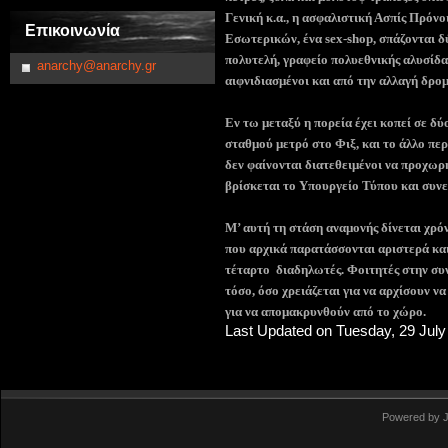
Γενική κ.α., η ασφαλιστική Ασπίς Πρόν
Επικοινωνία
Εσωτερικών, ένα
sex
-
shop
, σπάζονται 
πολυτελή, γραφείο πολυεθνικής αλυσίδα
anarchy@anarchy.gr
αιφνιδιασμένοι και από την αλλαγή δρο
Εν τω μεταξύ η πορεία έχει κοπεί σε δύ
σταθμού μετρό στο Φιξ, και το άλλο πε
δεν φαίνονται διατεθειμένοι να προχωρ
βρίσκεται το Υπουργείο Τύπου και συν
Μ’ αυτή τη στάση αναμονής δίνεται χρό
που αρχικά παρατάσσονται αριστερά και
τέταρτο
διαδηλωτές. Φοιτητές στην συ
τόσο, όσο χρειάζεται για να αρχίσουν ν
για να απομακρυνθούν από το χώρο.
Last Updated on Tuesday, 29 July
Powered by