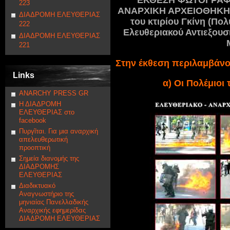
ΕΚΘΕΣΗ ΦΩΤΟΓΡΑΦΙΚ
223
ΑΝΑΡΧΙΚΗ ΑΡΧΕΙΟΘΗΚΗ Α
ΔΙΑΔΡΟΜΗ ΕΛΕΥΘΕΡΙΑΣ
του κτιρίου Γκίνη (Πολ
222
Ελευθεριακού Αντιεξουσι
ΔΙΑΔΡΟΜΗ ΕΛΕΥΘΕΡΙΑΣ
221
Στην έκθεση περιλαμβάνον
Links
α) Οι Πολέμιοι
ANARCHY PRESS GR
Η ΔΙΑΔΡΟΜΗ
ΕΛΕΥΘΕΡΙΑΣ στο
facebook
Πυργῖται. Για μια αναρχική
απελευθερωτική
προοπτική
Σημεία διανομής της
ΔΙΑΔΡΟΜΗΣ
ΕΛΕΥΘΕΡΙΑΣ
Διαδικτυακό
Αναγνωστήριο της
μηνιαίας Πανελλαδικής
Αναρχικής εφημερίδας
ΔΙΑΔΡΟΜΗ ΕΛΕΥΘΕΡΙΑΣ