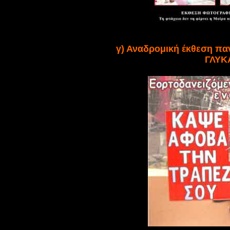
γ) Αναδρομική έκθεση π
ΓΛΥΚ