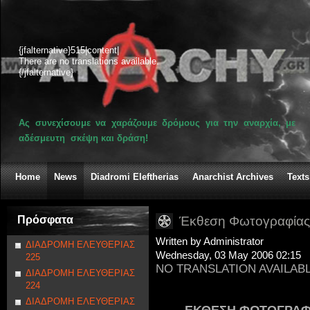
{jfalternative}515|content|
There are no translations available.
{/jfalternative}
Ας συνεχίσουμε να χαράζουμε δρόμους για την αναρχία, με
αδέσμευτη σκέψη και δράση!
Home
News
Diadromi Eleftherias
Anarchist Archives
Texts
Πρόσφατα
Έκθεση Φωτογραφίας σ
Written by Administrator
ΔΙΑΔΡΟΜΗ ΕΛΕΥΘΕΡΙΑΣ
Wednesday, 03 May 2006 02:15
225
NO TRANSLATION AVAILAB
ΔΙΑΔΡΟΜΗ ΕΛΕΥΘΕΡΙΑΣ
224
ΔΙΑΔΡΟΜΗ ΕΛΕΥΘΕΡΙΑΣ