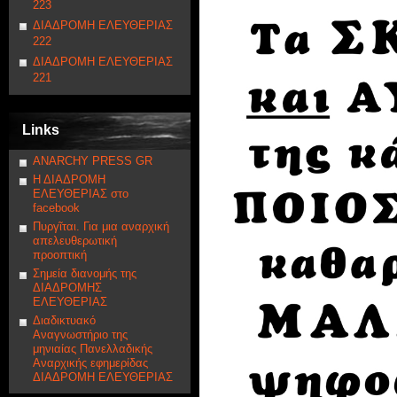
223
ΔΙΑΔΡΟΜΗ ΕΛΕΥΘΕΡΙΑΣ
222
ΔΙΑΔΡΟΜΗ ΕΛΕΥΘΕΡΙΑΣ
221
Links
ANARCHY PRESS GR
Η ΔΙΑΔΡΟΜΗ
ΕΛΕΥΘΕΡΙΑΣ στο
facebook
Πυργῖται. Για μια αναρχική
απελευθερωτική
προοπτική
Σημεία διανομής της
ΔΙΑΔΡΟΜΗΣ
ΕΛΕΥΘΕΡΙΑΣ
Διαδικτυακό
Αναγνωστήριο της
μηνιαίας Πανελλαδικής
Αναρχικής εφημερίδας
ΔΙΑΔΡΟΜΗ ΕΛΕΥΘΕΡΙΑΣ