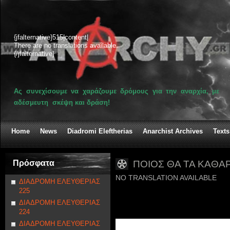
{jfalternative}515|content|
There are no translations available.
{/jfalternative}
Ας συνεχίσουμε να χαράζουμε δρόμους για την αναρχία, με
αδέσμευτη σκέψη και δράση!
Home
News
Diadromi Eleftherias
Anarchist Archives
Texts
Πρόσφατα
ΠΟΙΟΣ ΘΑ ΤΑ ΚΑΘΑΡ
NO TRANSLATION AVAILABLE
ΔΙΑΔΡΟΜΗ ΕΛΕΥΘΕΡΙΑΣ
225
ΔΙΑΔΡΟΜΗ ΕΛΕΥΘΕΡΙΑΣ
224
ΔΙΑΔΡΟΜΗ ΕΛΕΥΘΕΡΙΑΣ