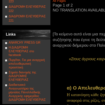
All Pages
223
Page 1 of 2
ΔΙΑΔΡΟΜΗ ΕΛΕΥΘΕΡΙΑΣ
NO TRANSLATION AVAILAB
222
ΔΙΑΔΡΟΜΗ ΕΛΕΥΘΕΡΙΑΣ
221
[Το κείμενο αυτό είναι μια π
Links
συζήτησης που έγινε τη δεύτ
ANARCHY PRESS GR
αναρχικού διήμερου στο Πολυ
Η ΔΙΑΔΡΟΜΗ
ΕΛΕΥΘΕΡΙΑΣ στο
facebook
«
Στους άγριους καιρ
Πυργῖται. Για μια αναρχική
απελευθερωτική
προοπτική
Σημεία διανομής της
ΔΙΑΔΡΟΜΗΣ
ΕΛΕΥΘΕΡΙΑΣ
Διαδικτυακό
α) Ο Απελευθερ
Αναγνωστήριο της
μηνιαίας Πανελλαδικής
Η κατανόηση κάθε ζητ
Αναρχικής εφημερίδας
ΔΙΑΔΡΟΜΗ ΕΛΕΥΘΕΡΙΑΣ
αναφορά στις ρίζες, σ