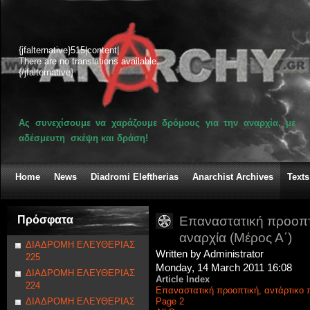
{jfalternative}515|content|
There are no translations available.
{/jfalternative}
Ας συνεχίσουμε να χαράζουμε δρόμους για την αναρχία, με
αδέσμευτη σκέψη και δράση!
Home
News
Diadromi Eleftherias
Anarchist Archives
Texts
Πρόσφατα
Επαναστατική προοπτι
αναρχία (Μέρος Α΄)
ΔΙΑΔΡΟΜΗ ΕΛΕΥΘΕΡΙΑΣ
Written by Administrator
225
Monday, 14 March 2011 16:08
ΔΙΑΔΡΟΜΗ ΕΛΕΥΘΕΡΙΑΣ
Article Index
224
Επαναστατική προοπτική, αντάρτικο π
ΔΙΑΔΡΟΜΗ ΕΛΕΥΘΕΡΙΑΣ
Page 2