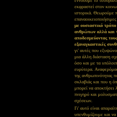
εννοούμε το τσουβάλ
εκφραστεί στον κοινω
ιστορικά. Θεωρούμε π
επαναοικειοποιήσιμες
με ουσιαστικό τρόπ
ανθρώπων αλλά και τ
αποδεσμεύοντας τους
εξαναγκαστικές συνθ
γι' αυτές που εξυψών
μια άλλη διάσταση σ
όσο και με τα υπόλοι
ευρύτερα. Αναφερόμασ
της ανθρωπινότητας π
σκλαβιάς και που η ό
μπορεί να αποκτήσει 
πνιγηρό και μολυσματ
σχέσεων.
Γι' αυτό είναι απαραί
υπενθυμίζουμε και να