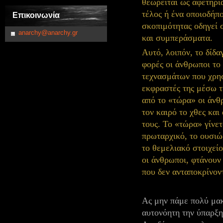
θεωρείται ως αφετηρία
τέλος ή ένα οποιοδήπ
Επικοινωνία
σκοπιμότητας οδηγεί 
anarchy@anarchy.gr
και συμπεράσματα.
Αυτό, λοιπόν, το δίδα
φορές οι άνθρωποι το
τεχνασμάτων που χρησ
εκφραστές της μέσω τ
από το «τώρα» οι άνθ
τον καιρό το χθες και
τους. Το «τώρα» γίνετ
πρωταρχικό, το ουσιώδ
το θεμελιακό στοιχείο
οι άνθρωποι, φτάνουν
που δεν ανταποκρίνον
Ας μην πάμε πολύ μακ
αυτονόητη την ύπαρξη