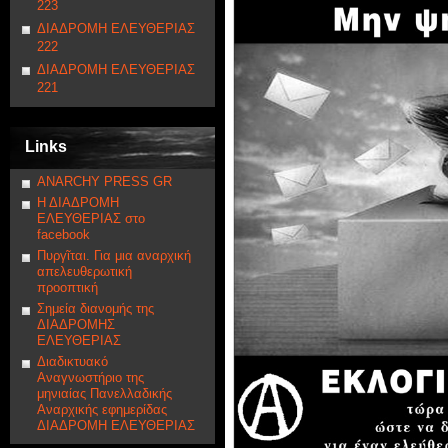
223
ΔΙΑΔΡΟΜΗ ΕΛΕΥΘΕΡΙΑΣ
222
ΔΙΑΔΡΟΜΗ ΕΛΕΥΘΕΡΙΑΣ
221
Links
ANARCHY PRESS GR
Η ΔΙΑΔΡΟΜΗ
ΕΛΕΥΘΕΡΙΑΣ στο
facebook
Πυργῖται. Για μια αναρχική
απελευθερωτική
προοπτική
Σημεία διανομής της
ΔΙΑΔΡΟΜΗΣ
ΕΛΕΥΘΕΡΙΑΣ
Διαδικτυακό
Αναγνωστήριο της
μηνιαίας Πανελλαδικής
Αναρχικής εφημερίδας
ΔΙΑΔΡΟΜΗ ΕΛΕΥΘΕΡΙΑΣ