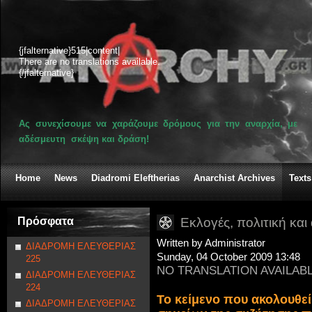
{jfalternative}515|content|
There are no translations available.
{/jfalternative}
Ας συνεχίσουμε να χαράζουμε δρόμους για την αναρχία, με
αδέσμευτη σκέψη και δράση!
Home
News
Diadromi Eleftherias
Anarchist Archives
Texts
Πρόσφατα
Εκλογές, πολιτική και
Written by Administrator
ΔΙΑΔΡΟΜΗ ΕΛΕΥΘΕΡΙΑΣ
Sunday, 04 October 2009 13:48
225
NO TRANSLATION AVAILAB
ΔΙΑΔΡΟΜΗ ΕΛΕΥΘΕΡΙΑΣ
224
Το κείμενο που ακολουθεί
ΔΙΑΔΡΟΜΗ ΕΛΕΥΘΕΡΙΑΣ