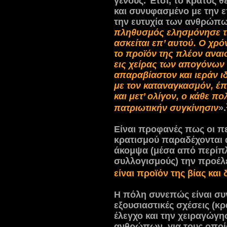
γένους. Έτσι, το κράτος 
και συνυφασμένο με την 
την ευτυχία των ανθρώπω
πληθυσμός ελησμόνησε τη
ασκείται επ’ αυτού. Ο χρό
το προϊόν της πλέον ανα
εις χείρας των απογόνων 
απαραβίαστον και ιεράν ι
με τον καταναγκασμόν, έπ
και μετ’ ολίγον, ο κάθε π
πατριωτικήν συγκίνησιν
».
Είναι προφανές πως οι πε
κρατισμού παραδέχονται ά
άκομψα (μέσα από περίπλ
συλλογισμούς) την προέλ
είναι προϊόν της βίας και 
Η πόλη συνεπώς είναι συ
εξουσιαστικές σχέσεις (κ
έλεγχο και την χειραγώγη
ανθρώπων, για τους οποίο