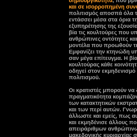
δημιουργικότητα
, που βρ
και σε ισορροπημένη συν
πολιτισμός αποσπά όλα τα
εντάσσει μέσα στα όρια τ
εξυπηρέτησης της εξουσίας
βία τις κουλτούρες που υπ
ανθρώπινες οντότητες κα
μοντέλα που προωθούν τη
Εμφανίζει την κτηνώδη υπ
σαν μέγα επίτευγμα. Η βί
κουλτούρας κάθε κοινότητ
οδηγεί στον εκμηδενισμό 
πολιτισμού.
Οι κρατιστές μπορούν να
πραγματικότητα κομπάζοντ
των κατακτητικών εκστρα
και των περί αυτών. Γνω
άλλωστε και εμείς, πως α
και εκμηδένισε άλλους πο
απειράριθμων ανθρώπινω
μακεδονικής κυριαρχίας 