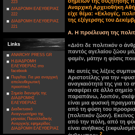
σημείων της συζήτησης 
223
Αναρχική Αρχειοθήκη Αθήν
ΔΙΑΔΡΟΜΗ ΕΛΕΥΘΕΡΙΑΣ
είχε θέμα: «Εκλογές, πολ
222
της εξέγερσης του Δεκέμβ
ΔΙΑΔΡΟΜΗ ΕΛΕΥΘΕΡΙΑΣ
221
Α. Η προέλευση της πολιτ
Links
«Διότι δε πολιτικόν ο άν
παντός αγελαίου ζώου μά
ANARCHY PRESS GR
φαμέν, μάτην η φύσις ποιε
Η ΔΙΑΔΡΟΜΗ
ΕΛΕΥΘΕΡΙΑΣ στο
Με αυτές τις λέξεις συμπ
facebook
Αριστοτέλης για την «φυσ
Πυργῖται. Για μια αναρχική
απελευθερωτική
αναγκαιότητά της για το 
προοπτική
αναφέρει σε άλλο σημείο τ
Σημεία διανομής της
παραπάνω, λοιπόν, σκέψει
ΔΙΑΔΡΟΜΗΣ
είναι μια φυσική πραγματι
ΕΛΕΥΘΕΡΙΑΣ
από τη φύση του προορισ
Διαδικτυακό
Αναγνωστήριο της
(πολιτικόν ζώον). Εκείνο
μηνιαίας Πανελλαδικής
από την πόλη, από τη φύσ
Αναρχικής εφημερίδας
είναι ανήθικος (εκφυλισμ
ΔΙΑΔΡΟΜΗ ΕΛΕΥΘΕΡΙΑΣ
2