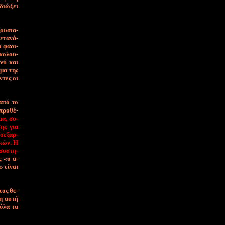
­διώ­ξει
ξου­σια­
ε­τα­νά­
α φα­σι­
­κο­λου­
γνύ και
­σμα της
ντες οι
 α­πό το
 προ­θέ­
­μα, συ­
σης για
ο­ε­ξαρ­
ι­κών. Η
 συ­στη­
ς «o α­
» εί­ναι
­τος θε­
ση αυ­τή
 ό­λα τα