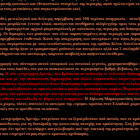
­τρο­πής κα­τοί­κων και ε­θνι­κι­στι­κών στοι­χεί­ων της πε­ριο­χής, α­φού πρώ­τα εί­χαν εκ
­α τους με­τα­νά­στες που συ­γκε­ντρώ­νο­νταν ε­κεί.
­θεί, με­τε­κλο­γι­κά και δεύ­τε­ρη πα­ρέμ­βα­ση α­πό 100 πε­ρί­που α­ναρ­χι­κούς - α­ντιε­
που μοι­ρά­ζε­ται έ­ντυ­πο υ­λι­κό, α­κού­γο­νται συν­θή­μα­τα αλ­λη­λεγ­γύ­ης προς τους μ
νώ δη­μιουρ­γεί­ται αρ­χι­κά μι­κρο­συ­μπλο­κή με κα­τοί­κους της πε­ριο­χής και διά­φο­ρ
ή. Οι δι­μοι­ρί­ες των μπά­τσων ­που εί­ναι πα­ρα­τε­ταγ­μέ­νες στην πε­ριο­χή και πα­ρα
α­ρεμ­βαί­νουν ε­πι­θε­τι­κά. Κα­τά την α­πο­χώ­ρη­ση των συ­ντρό­φων στο ύ­ψος Δε­ρι­
­ων, συ­γκρού­ο­νται με τους νε­ο­σύ­στα­τους μπά­τσους της ο­μά­δας Δέλ­τα. Α­πο­τέ­λε
υ­σης αυ­τής ή­ταν οι τραυ­μα­τι­σμοί μπά­τσων και συ­ντρό­φων αλ­λά και 5 συλληφθέ
 ο­δη­γού­νται στο αυ­τό­φω­ρο, παίρ­νουν α­να­βο­λή και α­φή­νο­νται ε­λεύ­θε­ροι.
γρα­φή του σύ­ντο­μου αυ­τού ι­στο­ρι­κού ως συ­νο­λι­κό γε­γο­νός, χρη­σι­μο­ποι­ή­θη­κε
και τους λα­κέ­δες του για να α­να­κοι­νώ­σουν σε πε­ριο­ρι­σμέ­νο βαθ­μό, βε­βαίως, τις
υς.
Η νέ­α «ε­πι­χεί­ρη­ση Α­ρε­τή», που βρί­σκε­ται σε α­νά­πτυ­ξη το τε­λευ­ταί­ο διά­στη
ε­ται και με την α­να­κοί­νω­ση δη­μιουρ­γί­ας και άλ­λων στρα­το­πέ­δων συ­γκέ­ντρω­
τα­νά­στες, τη με­τα­φο­ρά των τό­πων δια­κί­νη­σης ναρ­κω­τι­κών ου­σιών, ε­νώ οι το­ξι­κ
ι θα ε­γκλω­βι­στούν σε α­χα­νείς ε­κτά­σεις με­γά­λων νο­σο­κο­μεί­ων, κυ­ρί­ως Ψυ­χια­τρ
ό­μως, του κρά­τους ε­μπε­ριέ­χει και την α­πει­λή για το σπά­σι­μο κα­τα­λή­ψε­ων και τη
 ε­πί­θε­ση και εκ­δί­ω­ξη σε βά­ρος των α­ναρ­χι­κών.
Η δή­λω­ση Μαρ­κο­γιαν­νά­κη πω
ός χώ­ρος, πλέ­ον, α­πο­τε­λεί το φυ­τώ­ριο της «τρο­μο»-κρα­τίας στον Ελ­λα­δι­κό χώ­ρο
τι­κές στο τι προ­τί­θε­νται να κά­νουν.
 «ε­πι­χει­ρή­σεις Α­ρε­τής» στο­χεύ­ουν στο να ξε­μπερ­δεύ­ουν α­πό αυ­τούς που το κρά
πι­κίν­δυ­νους για τη δια­τά­ρα­ξη της κοι­νω­νι­κής συ­νο­χής και ο­μα­λό­τη­τας. Στη βά­
ου­με ό­τι πρέ­πει να υ­πάρ­χει α­πε­γκλω­βι­σμός α­πό την τα­κτι­κή της με­ρι­κό­τη­τας σε
δα που ε­πι­χει­ρεί να μας σύ­ρει ο κρα­τι­κός σχε­δια­σμός.