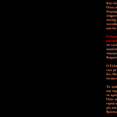
Και ε­ξη
Ό­πως πρ
διο­ρι­σ
λε­ή­μο­
στο­λής 
το­ντά­δ
κα­ε­τί­
Η διαρ­
μια πρό­
πό ε­κεί
σφα­λί­
τα­φέ­ρ
θι­σμού
Ο Ελ­λα­
των με­
δώ. Με­τ
λα α­φε­
Το κρά­τ
και της 
το κρά­
Ό­σοι α­
νη­σιά κ
χές και 
θρώ­πων,