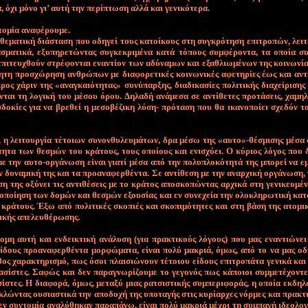
, ό­χι μό­νο γι’ αυ­τή την πε­ρί­πτω­ση αλ­λά και γε­νι­κό­τε­ρα.
ο­μί­α α­να­φέ­ρου­με.
θε­μα­τι­κή διά­στα­ση που ο­δη­γεί τους κα­τοί­κους στη συ­γκρό­τη­ση ε­πι­τρο­πών, λει­
­σμα­τι­κά, ε­ξυ­πη­ρε­τώ­ντας συ­γκε­κρι­μέ­να κα­τά τό­πους συμ­φέ­ρο­ντα, τα ο­ποί­α σ
­πι­τευ­χθούν στρέ­φο­νται ε­να­ντί­ον των α­δύ­να­μων και ε­ξα­θλιω­μέ­νων της κοι­νω­νί­
η­τη προ­σχώ­ρη­ση αν­θρώ­πων με δια­φο­ρε­τι­κές κοι­νω­νι­κές α­φε­τη­ρί­ες έ­ως και α­ντί
ρος χά­ριν της «α­να­γκαιό­τη­τας» συ­νύ­παρ­ξης, δια­δι­κα­σί­ες πο­λι­τι­κής δια­χεί­ρι­ση
­νται τη λο­γι­κή του μέ­σου ό­ρου. Δη­λα­δή α­νά­με­σα σε α­ντί­θε­τες προ­τά­σεις, χα­μη
δο­κί­ες για να βρε­θεί η με­σο­βέ­ζι­κη λύ­ση- πρό­τα­ση που θα ι­κα­νο­ποί­ει σχε­δόν 
, η λει­τουρ­γί­α τέ­τοιων συ­νον­θυ­λευ­μά­των, δρα μέ­σω της «αυ­το»-θέ­σμι­σης μέ­σα
ό­τη­τα των θε­σμών του κρά­τους, τους ο­ποί­ους και ε­νι­σχύ­ει. Ο κύ­ριος λό­γος που 
ε την αυ­το-ορ­γά­νω­ση εί­ναι για­τί μέ­σα α­πό την πο­λυ­πλο­κό­τη­τά της μπο­ρεί να ε­
 δυ­να­μι­κή της και τα προ­α­να­φερ­θέ­ντα. Σε α­ντί­θε­ση με την α­ναρ­χι­κή ορ­γά­νω­ση
η της ο­ξύ­νει τις α­ντι­θέ­σεις με το κρά­τος α­πο­σκο­πώ­ντας αρ­χι­κά στη γε­νι­κευ­μέ­
ο­ποί­η­ση των δο­μών και θε­σμών ε­ξου­σί­ας και εν συ­νε­χεία την ο­λο­κλη­ρω­τι­κή κα­
ρά­τους. Έ­ξω α­πό πο­λι­τι­κές σκο­πιές και σκο­πι­μό­τη­τες και στη βά­ση της α­το­μι
ι­κής α­πε­λευ­θέ­ρω­σης.
ο­μη αυ­τή και εν­δει­κτι­κή α­νά­λυ­ση (για πρα­κτι­κούς λό­γους) που μας ε­να­ντιώ­νει
­δους προ­α­να­φερ­θέ­ντα μορ­φώ­μα­τα, εί­ναι πο­λύ μα­κριά, ό­μως, α­πό το να μας ο­δ
ος χα­ρα­κτη­ρι­σμό, πως ό­σοι πλαι­σιώ­νουν τέ­τοιου εί­δους ε­πι­τρο­πά­τα γε­νι­κά και 
α­σί­στες. Σα­φώς και δεν πα­ρα­γνω­ρί­ζου­με το γε­γο­νός πως κά­ποιοι συμ­με­τέ­χο­ντε
ί­στες. Η δια­φο­ρά, ό­μως, με­τα­ξύ μιας ρα­τσι­στι­κής συ­μπε­ρι­φο­ράς, η ο­ποί­α εκ­δη­λ
­κλώ­ντας ου­σια­στι­κά την α­πο­δο­χή της υ­πο­τα­γής στις κυ­ρί­αρ­χες νόρ­μες και πρα­κτι
 εν συ­ντο­μί­α α­να­λύ­θη­καν πα­ρα­πά­νω, εί­ναι πο­λύ μα­κριά μέ­χρι τη συ­μπα­γή ι­δε­ο­λο­γ