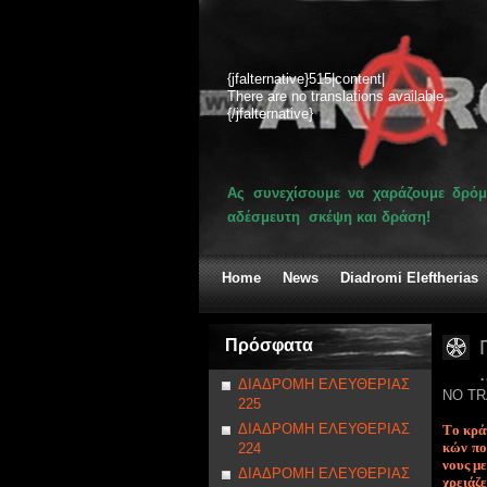
{jfalternative}515|content|
There are no translations available.
{/jfalternative}
Ας συνεχίσουμε να χαράζουμε δρόμ
αδέσμευτη σκέψη και δράση!
Home
News
Diadromi Eleftherias
Πρόσφατα
ΔΙΑΔΡΟΜΗ ΕΛΕΥΘΕΡΙΑΣ
NO TR
225
ΔΙΑΔΡΟΜΗ ΕΛΕΥΘΕΡΙΑΣ
Tο κρά­
κών που 
224
νους με­
ΔΙΑΔΡΟΜΗ ΕΛΕΥΘΕΡΙΑΣ
χρειά­ζε