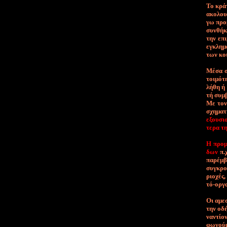
Το κρά­τ
α­κο­λου
γω προ­β
συν­θή­κ
την ε­πι
ε­γκλη­μ
των κοι
Μέ­σα σ’
τοι­μό­τ
λή­θη ή
τή συμ­β
Με τον τ
σχη­μα­τ
ε­ξου­σι
τε­ρα τ
Η προ­με
δων
π.
πα­ρέμ­β
συ­γκρο­
ριο­χές,
τό-ορ­γα
Οι α­με­
την ο­δή
να­ντί­ο
φω­νού­μ