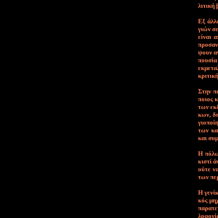
λι­τι­κή
Εξ άλ­λο
γιών σε 
εί­ναι α
προ­σα­ν
ψουν α­ν
που­σί­α
εκ­με­τα
κρι­τι­κή
Στην πε­
ποιος κό
των εκ­
κων, δη
γιο­ποί­
των κα­τ
και συμ­
Η πό­λω­
κι­στί ά
ού­τε να
των πε­ρ
Η γε­νί
κός μη­χ
πα­ρα­τε
λο­φο­νί