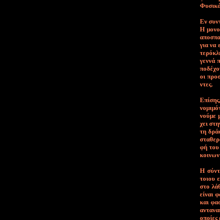
Φυ­σι­κά
Εν συ­ντ
Η μο­νο­
α­πο­σπα
για να ε
τε­ρό­κλ
γεν­νά π
πο­δέ­χο
οι προσ­
ντες.
Ε­πί­σης
νο­μι­μ
νού­με μ
χει στην
τη δρά­σ
στα­θε­ρ
φή του κ
κοι­νω­ν
Η σύ­ντ
τοιου εί
στο λά­θ
εί­ναι φ
και φα­σ
α­ντα­να
ο­ποί­ες