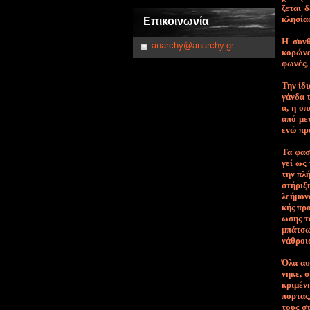
ζε­ται δ
κλη­σί­α
Επικοινωνία
Η συνθ
anarchy@anarchy.gr
κορώνε
φωνές,
Την ί­δι
γάν­δα τ
α, η ο­π
α­πό με­
ε­νώ πρα
Τα φα­σι
γεί ως 
την πλή­
στή­ρι­ξ
λε­ή­μο­
κής προ­
ω­σης τ
μπά­τσων
νά­θροι­
Ό­λα αυ­
νη­κε, σ
κρι­μέ­ν
πορ­τας
τους στη