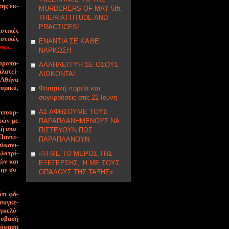
 της εκ­
MURDERERS OF MAY 5th,
THEIR ATTITUDE AND
PRACTICES!
στικές
ιστικές
ΕΝΑΝΤΙΑ ΣΕ ΚΑΘΕ
υς».
ΝΑΡΚΩΣΗ
 προ­πα­
ΑΛΛΗΛΕΓΓΥΗ ΣE ΟΣΟΥΣ
πλα­τεί­
ΔΙΩΚΟΝΤΑΙ
 Α­θή­να
ο­μι­κό,
Φοιτητική πορεία και
συγκρούσεις στις 22 Ιούνη
ΑΣ ΑΦΗΣΟΥΜΕ ΤΟΥΣ
ει­τουρ­
στών με
ΠΑΡΑΠΛΑΝΗΜΕΝΟΥΣ ΝΑ
κή υ­πο­
ΠΙΣΤΕΥΟΥΝ ΠΩΣ
 Πα­ντε­
ΠΑΡΑΠΛΑΝΟΥΝ
λ­κα­νι­
­λο­τρί­
«Ή ΜΕ ΤΟ ΜΕΡΟΣ ΤΗΣ
τών και
ΕΞΕΓΕΡΣΗΣ, Ή ΜΕ ΤΟΥΣ
 την συ­
ΟΠΑΔΟΥΣ ΤΗΣ ΤΑΞΗΣ»
ό­τι φά­
 συ­γκε­
­γκε­λό­
­σβα­σή
πό­φα­ση