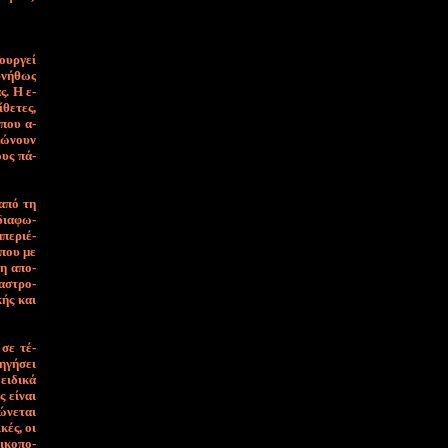
τουρ­γεί
υ­νή­θως
ας. Η ε­
­θε­τες,
ς που α­
­λώ­νουν
τους πά­
 α­πό τη
δια­φω­
μπε­ριέ­
, που με
νη α­πο­
τα­στρο­
­κής και
 σε τέ­
η­γή­σει
ει­δι­κά
ς εί­ναι
ώ­νε­ται
­κές, οι
ι­κο­πο­