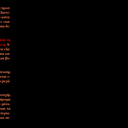
ός προσ­
 Πα­ντε­
ι κα­τα­
ει ε­κα­
αί­α δε­
α­πό τη
τες).
Α­
να ε­ξα­
αια κα­
και βυ­
­λευ­σης
νται ε­
ι με­γά­
υ­νο­χής
μή­νυ­μα
 μό­νο.
ς και τα
 πε­ριο­
­λου αν­