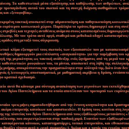
αί­νε­ση. Τα κα­θε­στω­τι­κά μέ­σα ε­ξα­πά­τη­σης και κα­θή­λω­σης των αν­θρώ­πων, α­να­
ν προ­πα­γάν­δι­ση αυ­τού του σκο­πού και τη συ­νε­χή διά­χυ­ση αι­σθη­μά­των τρό­μου
ας και «ξε­νο­φοβίας».
­κρι­μέ­νη τα­κτι­κή α­πο­σκο­πεί στην α­δρα­νο­ποί­η­ση και πα­θη­τι­κο­ποί­η­ση κοι­νω­νι­κ
 ευ­ρύ­τε­ρου κοι­νω­νι­κού χώ­ρου. Πα­ράλ­λη­λα το κρά­τος δη­μιουρ­γεί και στη συ­νέ­
ις στρε­βλές και τε­χνη­τές α­ντι­θέ­σεις α­νά­με­σα στους κα­τα­πιε­σμέ­νους δη­μιουρ­γώ­ντ
ό­λω­σης. Με τον τρό­πο αυ­τό αρ­γά, στα­θε­ρά και με­θο­δι­κά ο­δη­γεί κα­τα­πιε­σμέ­νες
 ο­μά­δες στη με­τα­ξύ τους σύ­γκρου­ση.
ω­τι­κό κλί­μα ε­ξυ­πη­ρε­τεί τους σκο­πούς των ε­ξου­σια­στών που με κα­τα­σκευα­σμέ­
συν­θή­κες δη­μιουρ­γούν μια ε­πί­πλα­στη «α­να­γκαιό­τη­τα» για την πα­ρέμ­βα­ση του κρ
ο­γή της με­ρι­κό­τη­τας ως τα­κτι­κή α­νά­δει­ξης ε­νός ζη­τή­μα­τος α­πό τη με­ριά του 
 κα­θε­στω­τι­κών ρου­φιά­νων του, τα μί­ντια, α­πο­σκο­πεί στη λή­θη της συλ­λο­γι­κής
ής μνή­μης, α­πο­κρύ­πτο­ντας την πραγ­μα­τι­κό­τη­τα στην ο­λό­τη­τά της. Διό­τι ό­ταν δεν
­χνάς ή λει­τουρ­γείς α­πο­σπα­σμα­τι­κά, με μα­θη­μα­τι­κή α­κρί­βεια η δρά­ση, ε­ντάσ­σε­
­ρο κρα­τι­κό σχε­διασμό.
εί­ο αυ­τό θα κά­νου­με μια σύ­ντο­μη α­να­σκό­πη­ση των γε­γο­νό­των που ε­κτυ­λί­χθη­
α του Α­γί­ου Πα­ντε­λε­ή­μο­να και τα ο­ποί­α α­πο­τέ­λε­σαν τον προ­πο­μπό των ευ­ρύ­τε­ρ
υ­ταί­οι τρεις μή­νες ση­μα­το­δο­τή­θη­καν α­πό την έ­ντο­νη κι­νη­τι­κό­τη­τα και δρα­στη­ρι
α­κό­μα ε­πι­τρο­πής κα­τοί­κων και φα­σι­στο­ει­δών. Η δρά­ση τους κι­νεί­ται στη λο­γ
ης της πλα­τεί­ας του Α­γί­ου Πα­ντε­λε­ή­μο­να α­πό τους ε­ξα­θλιω­μέ­νους με­τα­νά­στες «Α
­έ­λευ­σης που συ­γκε­ντρώ­νο­νται στην παι­δι­κή χα­ρά. Ε­να­ντί­ον των ε­ξα­θλιω­μέ­νω
κα­τα­φέ­ρο­νται κά­τοι­κοι, κα­τα­στη­μα­τάρ­χες, το­πι­κό ε­πι­τρο­πά­το, και ε­θνι­κι­στι­
ας θυ­μί­ζει τί­πο­τα αυ­τή η «ιε­ρή συμ­μα­χί­α»;). Α­κό­μα και ο πα­πάς της ε­νο­ρί­ας προ­π