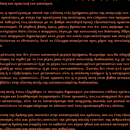
 βά­ση και πρα­κτι­κή του φα­σι­σμού.
υ, η προ­σέγ­γι­ση με σκο­πό την ε­πί­λυ­ση ε­νός ζη­τή­μα­τος μέ­σω της α­να­γω­γής των 
ο­μοιό­τη­τες, με στό­χο την προ­σέγ­γι­ση της αι­τιό­τη­τας, στο ε­λά­χι­στο που πραγ­μα­τ
­πό λα­θε­μέ­νη έ­ως (α­νά­λο­γα με το βαθ­μό συ­νει­δη­τό­τη­τας) ε­ξου­σια­στι­κή πρα­κτι­
α­το­λι­σμού. Η α­λη­θι­νή βά­ση, ό­μως, μή­πως βρί­σκε­ται στο ό­τι τους α­φή­σα­με να
ε­νό­χλη­τοι διό­τι έ­λει­πε ο α­ναρ­χι­κός λό­γος με την κοι­νω­νι­κή του διά­στα­ση; Μή­
 των α­ναρ­χι­κών δη­μιούρ­γη­σε κε­νό χώ­ρο τον ο­ποί­ο εκ­με­ταλ­λεύ­τη­καν και συ­νε­χί
λ­λεύ­ο­νται οι ε­θνι­κι­στές; Αυ­τό το έλ­λειμ­μα α­να­φέ­ρε­ται προς χά­ριν της συ­νο­λι­κή
ς.
ρί­πτω­ση που δεν γί­νουν κα­τα­νο­η­τά με­ρι­κά ζη­τή­μα­τα, θε­ω­ρού­με πως θα ο­δη­γη
­σμος να τα­χθεί με το έ­να μέ­ρος μιας τε­χνη­τά πο­λω­τι­κής δια­δι­κα­σί­ας π.χ. με τ
διωγ­μέ­νων με­τα­να­στών ή με το μέ­ρος των εν­σω­μα­τω­μέ­νων με­τα­να­στών και των 
λαδή με τους «φα­σί­στες» ή με τους «α­ντι­φα­σί­στες». Σκο­πός δεν εί­ναι η εξ ο­ρι­
η­ση ή ο ε­ξο­βε­λι­σμός των με­τα­να­στών, ού­τε η α­πό­δο­ση ευ­σή­μων ή η κα­τη­γο­ριο­
οί­κων ως «φα­σι­στών». Εί­ναι εμ­φα­νές ό­τι η τε­χνι­κή αυ­τή εί­ναι βα­θιά α­ντι­κοι­
βάλ­λει στην ό­ξυν­ση αυ­τής της κα­τα­σκευα­σμέ­νης δια­δι­κα­σί­ας.
ση αυ­τή, ό­πως ε­ξη­γή­θη­κε εν συ­ντο­μί­α, δη­μιουρ­γεί για κά­ποιους ε­πί­δι­κο σχέ­σε­ω
­νοιγ­μα και ξε­κα­θά­ρι­σμά λο­γα­ρια­σμών. Εί­ναι προ­φα­νές, πως ως α­ναρ­χι­κοί δεν μπ
 α­σπα­στού­με, ού­τε να το κα­τα­νο­ή­σου­με α­πό α­ναρ­χι­κής σκο­πιάς και φυ­σι­κά σε
ι­πτώ­σε­ων να συμ­με­τά­σχου­με σε κά­ποιον α­πό τους προ­α­να­φερ­θέ­ντες πό­λους.
­κευ­ση της δρά­σης μας σκο­πεύ­ει στην κα­τα­στρο­φή του κρά­τους, που ως έ­νας ε­ξου­σ
α­νι­σμός ε­δώ και χι­λιε­τί­ες α­πο­τε­λεί την μό­νι­μη α­πει­λή ε­να­ντί­ον της αν­θρω­πό­τ
­τα­μέ­νη δρά­ση και ύ­παρ­ξή του το κα­θι­στά τον κύ­ριο η­θι­κό και φυ­σι­κό αυ­τουρ­γό
­ας, ε­ξό­ντω­σης και α­πο­κτή­νω­σης του αν­θρώ­που.