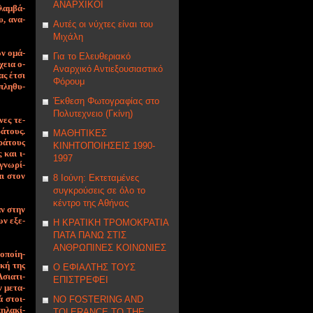
ΑΝΑΡΧΙΚΟΙ
λαμ­βά­
, α­να­
Αυτές οι νύχτες είναι του
Μιχάλη
ών ο­μά­
Για το Ελευθεριακό
χεια ο­
Αναρχικό Αντιεξουσιαστικό
ας έ­τσι
Φόρουμ
 πλη­θυ­
Έκθεση Φωτογραφίας στο
Πολυτεχνειο (Γκίνη)
νες τε­
ά­τους.
ΜΑΘΗΤΙΚΕΣ
κρά­τους
ΚΙΝΗΤΟΠΟΙΗΣΕΙΣ 1990-
 και ι­
1997
 γνω­ρί­
ται στον
8 Ιούνη: Εκτεταμένες
συγκρούσεις σε όλο το
κέντρο της Αθήνας
καν στην
ων ε­ξε­
Η ΚΡΑΤΙΚΗ ΤΡΟΜΟΚΡΑΤΙΑ
ΠΑΤΑ ΠΑΝΩ ΣΤΙΣ
ΑΝΘΡΩΠΙΝΕΣ ΚΟΙΝΩΝΙΕΣ
ο­ποί­η­
ι­κή της
Ο ΕΦΙΑΛΤΗΣ ΤΟΥΣ
­σια­τι­
ΕΠΙΣΤΡΕΦΕΙ
ν με­τα­
κά στοι­
NΟ FOSTERING AND
η­λα­κί­
TOLERANCE TO THE