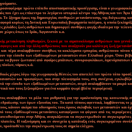
­γού­μα­στε.
ο­α­να­φέ­ρα­με πρώ­το ε­πί­πε­δο αποσπασματικής προ­σέγ­γι­σης, εί­ναι ο γε­ω­γρα­φι­κ
μός που έ­χει ως ε­πί­κε­ντρο το λε­γό­με­νο ι­στο­ρι­κό κέ­ντρο της Α­θή­νας και τον Ά­γιο
να. Το ζή­τη­μα ό­μως της δη­μιουρ­γί­ας συν­θη­κών με­τα­νά­στευ­σης, της διό­γκω­σης κα
α­φο­ρά κυ­ρί­ως τη Δυ­τι­κή και Ευ­ρω­πα­ϊ­κή βιο­μη­χα­νί­α πο­λέ­μου, η ο­ποί­α ξε­κλη­ρί­ζ
ες χι­λιά­δες ζω­ές αν­θρώ­πων και δη­μιουρ­γεί συν­θή­κες φυ­γής ι­διαί­τε­ρα την τε­λευ­τ
α σε χώ­ρες ό­πως το Ι­ράκ, Αφ­γα­νι­στάν κ.α.
κής με­τα­κί­νη­ση πλη­θυ­σμών, ξε­κι­νά με το αι­μα­το­κύ­λι­σμα αν­θρώ­πων που γεν­νά 
σφυ­γες και α­πό την άλ­λη αν­θρώ­πους που α­να­ζη­τούν μια κα­λύ­τε­ρη ζω­ή (με­τα­νά­σ
 και πέ­ρα α­να­λαμ­βά­νουν συ­νή­θως τα κυ­κλώ­μα­τα ε­μπο­ρί­ας αν­θρώ­πι­νου πό­νου 
σουν την εί­σο­δο των ε­ξα­θλιω­μέ­νων με­τα­να­στών στον Ελ­λα­δι­κό χώ­ρο. Ό­σοι βέ­β
ουν να βγουν ζω­ντα­νοί α­πό σφαί­ρες μπά­τσων, συ­νο­ριο­φυ­λά­κων, λι­με­νό­μπα­τσων 
ς πλοί­ων, νάρ­κες κ.ά.
δι­κός χώ­ρος λό­γω της γε­ω­γρα­φι­κής θέ­σε­ώς του α­πο­τε­λεί τον πρώ­το τό­πο προ­σέ
τα­να­στών και προ­σφύ­γων, που στην πλειο­ψη­φί­α τους, στη συ­νέ­χεια, ε­γκλω­βί­ζο­
ά την εί­σο­δο των ε­ξα­θλιω­μέ­νων με­τα­να­στών, σει­ρά α­να­λαμ­βά­νουν τα μι­κρά κα
ντι­κά που τους ξε­ζου­μί­ζουν για έ­να κομ­μά­τι ψω­μί (βλέ­πε πε­ρι­φέ­ρεια).
ος α­να­λαμ­βά­νει το ρό­λο του ρυθ­μι­στή για την ο­μα­λο­ποί­η­ση της κοι­νω­νι­κής σ
ε­δραί­ω­σης των ό­ρων ε­ξου­σί­ας του. Τα κα­τά τό­πους α­φε­ντι­κά, λαμ­βά­νο­ντας το 
τους, κά­νουν α­κό­μα πιο ο­δυ­νη­ρούς τους ό­ρους σκλα­βιάς των με­τα­να­στών και ό­χι
πό τους ε­ξα­θλιω­μέ­νους με­τα­νά­στες κα­τα­φέ­ρουν να φύ­γουν α­πό τις πε­ρι­φέ­ρειε
α­τευ­θυ­νό­με­νοι στην Α­θή­να, α­να­γκά­ζο­νται να συ­γκε­ντρω­θούν σε συ­γκε­κρι­μέ­νες
πλα­τεί­ες. Η τα­ξι­νό­μη­ση και εν συ­νε­χεί­α η κα­τά­τα­ξη ε­νός συ­γκε­κρι­μέ­νου συ­νό
 προ­ϋ­πο­θέ­τει την συ­γκέ­ντρω­ση τους σε ση­μεί­α ε­λέγ­χου.