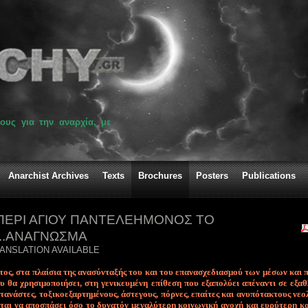
ους για την αναρχία, με
Anarchist Archives
Texts
Brochures
Posters
Publications
ΠΕΡΙ ΑΓΙΟΥ ΠΑΝΤΕΛΕΗΜΟΝΟΣ ΤΟ
...ΑΝΑΓΝΩΣΜΑ
ANSLATION AVAILABLE
τος, στα πλαί­σια της α­να­σύ­ντα­ξής του και του ε­πα­να­σχε­δια­σμού των μέ­σων και π
θα χρη­σι­μο­ποι­ή­σει, στη γε­νι­κευ­μέ­νη ε­πί­θε­ση που ε­ξα­πο­λύ­ει α­πέ­να­ντι σε ε­ξα­
τα­νά­στες, το­ξι­κο­ε­ξαρ­τη­μέ­νους, ά­στε­γους, πόρ­νες, ε­παί­τες και α­νυ­πό­τα­κτους νε­ο­
­ται να α­πο­σπά­σει ό­σο το δυ­να­τόν με­γα­λύ­τε­ρη κοι­νω­νι­κή α­νο­χή και ευ­ρύ­τε­ρη κο