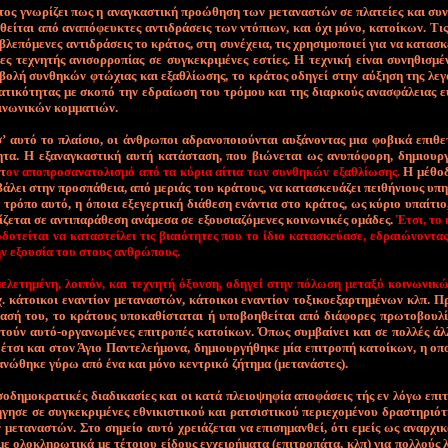
ος γνω­ρί­ζει πως η α­να­γκα­στι­κή προ­ώ­θη­ση των με­τα­να­στών σε πλα­τεί­ες και συ­νο
­θεί­ται α­πό α­να­πό­φευ­κτες α­ντι­δρά­σεις των ντό­πιων, και ό­χι μό­νο, κα­τοί­κων. Τι
λε­πό­με­νες α­ντι­δρά­σεις το κρά­τος, στη συ­νέ­χεια, τις χρη­σι­μο­ποιεί για να κα­τα­σ
ες τε­χνη­τής α­νι­σορ­ρο­πί­ας σε συ­γκε­κρι­μέ­νες ε­στί­ες. Η τε­χνι­κή εί­ναι συ­νη­θι­σμ
­βο­λή συν­θη­κών φτώ­χιας και ε­ξα­θλί­ω­σης, το κρά­τος ο­δη­γεί στην αύ­ξη­ση της λε­γ
α­τι­κό­τη­τας με σκο­πό την ε­δραί­ω­ση του τρό­μου και της διαρ­κούς α­να­σφά­λειας ε
­νω­νι­κών κομ­μα­τιών.
 αυ­τό το πλαί­σιο, οι άν­θρω­ποι α­δρα­νο­ποιού­νται αυ­ξά­νο­ντας μια φο­βι­κά ε­πι­θε­
η­τα. Η ε­ξα­να­γκα­στι­κή αυ­τή κα­τά­στα­ση, που βιώ­νε­ται ως α­νυ­πό­φο­ρη, δη­μιουρ
τ
ον α­πο­προ­σα­να­το­λι­σμό α­πό τα κύ­ρια αί­τια των συν­θη­κών ε­ξα­θλί­ω­σης
.
Η μέ­θο­
ά­λει στην προ­σπά­θεια, α­πό με­ριάς του κρά­τους, να κα­τα­σκευά­ζει πει­θή­νιους υ­πη
ρό­πο αυ­τό, η ό­ποια ε­ξε­γερ­τι­κή διά­θε­ση ε­νά­ντια στο κρά­τος, ως κύ­ριο υ­παί­τιο
ί­ζε­ται σε α­ντι­πα­ρά­θε­ση α­νά­με­σα σε ε­ξου­σια­ζό­με­νες κοι­νω­νι­κές ο­μά­δες.
Έ­τσι, το 
ο­δο­τεί­ται να κα­τα­στεί­λει τις βιαιό­τη­τες που το ί­διο κα­τα­σκεύ­α­σε, ε­δραιώ­νο­ντα
ην ε­ξου­σί­α του στους αν­θρώ­πους.
­λε­τη­μέ­νη, λοι­πόν, και τε­χνη­τή ό­ξυν­ση, ο­δη­γεί στην πό­λω­ση με­τα­ξύ κοι­νω­νι­κ
χ. κά­τοι­κοι ε­να­ντί­ον με­τα­να­στών, κά­τοι­κοι ε­να­ντί­ον το­ξι­κο­ε­ξαρ­τη­μέ­νων κλπ. 
α­σή του, το κρά­τους υ­πο­κα­θί­στα­ται ή υ­πο­βο­η­θεί­ται α­πό διά­φο­ρες πρω­το­βου­λ
τούν αυ­τό-ορ­γα­νω­μέ­νες ε­πι­τρο­πές κα­τοί­κων. Ό­πως συμ­βαί­νει και σε πολ­λές άλ
 έ­τσι και στον Ά­γιο Πα­ντε­λε­ή­μο­να, δη­μιουρ­γή­θη­κε μί­α ε­πι­τρο­πή κα­τοί­κων, η ο­π
­νώ­θη­κε γύ­ρω α­πό έ­να και μό­νο κε­ντρι­κό ζή­τη­μα (με­τα­νά­στες).
σο­δη­μο­κρα­τι­κές δια­δι­κα­σί­ες και οι κα­τά πλειο­ψη­φί­α α­πο­φά­σεις τής εν λό­γω ε­πι­
­γη­σε σε συ­γκε­κρι­μέ­νες ε­θνι­κι­στι­κού και ρα­τσι­στι­κού πε­ριε­χο­μέ­νου δρα­στη­ριό­τ
ν με­τα­να­στών. Στο ση­μεί­ο αυ­τό χρειά­ζε­ται να ε­πι­ση­μαν­θεί, ό­τι ε­μείς ως α­ναρ­χι­
ε ο­λο­κλη­ρω­τι­κά με τέ­τοιου εί­δους εγ­χει­ρή­μα­τα (ε­πι­τρο­πά­τα, κλπ) για πολ­λούς 