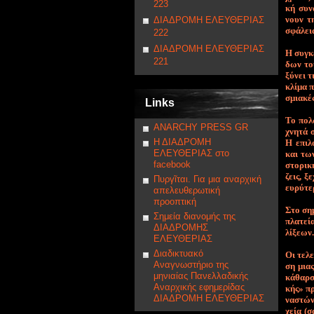
223
κή συ­ν
νουν τη
ΔΙΑΔΡΟΜΗ ΕΛΕΥΘΕΡΙΑΣ
σφά­λει
222
ΔΙΑΔΡΟΜΗ ΕΛΕΥΘΕΡΙΑΣ
Η συ­γκε
221
δων του
ξύ­νει τ
κλί­μα π
σμια­κές
Links
Το πο­λ
ANARCHY PRESS GR
χνη­τά 
Η ΔΙΑΔΡΟΜΗ
Η ε­πι­λ
ΕΛΕΥΘΕΡΙΑΣ στο
και των
facebook
στο­ρι­κ
ζεις, ξε
Πυργῖται. Για μια αναρχική
ευ­ρύ­τε
απελευθερωτική
προοπτική
Στο ση­μ
Σημεία διανομής της
πλα­τεί­
ΔΙΑΔΡΟΜΗΣ
λί­ξε­ων.
ΕΛΕΥΘΕΡΙΑΣ
Διαδικτυακό
Οι τε­λε
Αναγνωστήριο της
ση μιας 
μηνιαίας Πανελλαδικής
κά­θαρ­σ
Αναρχικής εφημερίδας
κής» προ
ΔΙΑΔΡΟΜΗ ΕΛΕΥΘΕΡΙΑΣ
να­στών 
χεί­α (σ