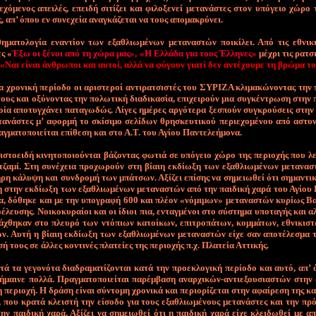
ε­χό­με­νος α­πει­λές, ε­πει­δή σι­τί­ζει και φι­λο­ξε­νεί με­τα­νά­στες στον υ­πό­γειο χώ­ρο
ς, απ’ ό­που εν συ­νε­χεί­α α­να­γκά­ζε­ται να τους α­πο­μακρύνει.
ηματολογία εναντίον των εξαθλιωμένων μετα­ναστών ποικίλει. Από τις εθνικι
ς «
Έξω οι ξένοι από τη χώρα μας», «Η Ελλάδα για τους Έλ­λη­νες»
μέχρι τις ρατσ
«Ναι είναι άνθρω­ποι και αυτοί, αλλά να φύγουν γιατί δεν αντέχουμε τη βρώμα το
α χρο­νι­κή πε­ρί­ο­δο οι α­ρι­στε­ροί α­ντι­ρα­τσι­στές του ΣΥ­ΡΙ­ΖΑ κλι­μα­κώ­νο­ντας την
ους και ο­ξύ­νο­ντας την πο­λω­τι­κή δια­δι­κα­σί­α, ε­πι­χει­ρούν μια συ­γκέ­ντρω­ση στην 
οί­α α­πο­τυγ­χά­νει πα­τα­γω­δώς. Λί­γες η­μέ­ρες αρ­γό­τε­ρα ξε­σπούν συ­γκρού­σεις στην
τα­νά­στες μ’ α­φορ­μή το σκί­σι­μο σε­λί­δων θρη­σκευ­τι­κού πε­ριε­χο­μέ­νου α­πό α­στυ­ν
γ­μα­το­ποιεί­ται ε­πί­θε­ση και στο Α.Τ. του Α­γί­ου Πα­ντε­λε­ή­μο­να.
­στο­ει­δή κι­νη­το­ποιού­νται βά­ζο­ντας φω­τιά σε υ­πό­γειο χώ­ρο της πε­ριο­χής που λ
τζα­μί. Στη συ­νέ­χεια προ­χω­ρούν στη βί­αι­η εκ­δί­ω­ξη των ε­ξα­θλιω­μέ­νων με­τα­να­
ρη κά­λυ­ψη και συν­δρο­μή των μπά­τσων. Α­ξί­ζει ε­πί­σης να ση­μειω­θεί ό­τι ση­μα­ντι­
η στην εκ­δί­ω­ξη των ε­ξα­θλιω­μέ­νων με­τα­να­στών α­πό την παι­δι­κή χα­ρά του Α­γί­ου
να, δό­θη­κε και με την υ­πο­γρα­φή 600 και πλέ­ον «νό­μι­μων» με­τα­να­στών κυ­ρί­ως Βα
έ­λευ­σης. Νοι­κο­κυ­ραί­οι και οι ί­διοι πια, ε­νταγ­μέ­νοι στο σύ­στη­μα υ­πο­τα­γής και αλ
ά­χθη­καν στο πλευ­ρό των ντό­πιων κα­τοί­κων, ε­πι­τρο­πά­των, κομ­μά­των, ε­θνι­κι­σ
. Αυ­τή η βί­αι­η εκ­δί­ω­ξη των ε­ξα­θλιω­μέ­νων με­τα­να­στών εί­χε σαν α­πο­τέ­λε­σμα
σή τους σε άλ­λες κο­ντι­νές πλα­τεί­ες της πε­ριο­χής π.χ. Πλα­τεί­α Ατ­τι­κής.
τά τα γε­γο­νό­τα δια­δρα­μα­τί­ζο­νται κα­τά την προ­ε­κλο­γι­κή πε­ρί­ο­δο και αυ­τό, α­π’ 
ή­μαι­νε πολ­λά. Πραγ­μα­το­ποιεί­ται πα­ρέμ­βα­ση α­ναρ­χι­κών-α­ντιε­ξου­σια­στών στην
η πε­ριο­χή. Η δρά­ση εί­ναι σύ­ντο­μη χρο­νι­κά και πε­ριο­ρί­ζε­ται στην α­φαί­ρε­ση της κα
, που κρα­τά κλει­στή την εί­σο­δο για τους ε­ξα­θλιω­μέ­νους με­τα­νά­στες και την πρό
ν παι­δι­κή χα­ρά. Α­ξί­ζει να ση­μειω­θεί ό­τι η παι­δι­κή χα­ρά εί­χε κλει­δω­θεί με α­