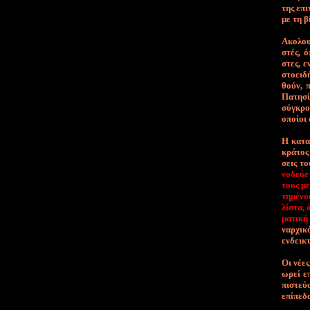
της ε­πι
με τη βί
Α­κο­λου
στές, ό­
στες, ε­
στο­ει­δ
θούν, π
Πα­τη­σί
σύ­γκρο
ο­ποί­οι
Η κα­τα­
κρά­τος 
σεις το
νο­δεύ­
τους με­
τη­μέ­νο
λί­στα, 
μα­τι­κή
ναρ­χι­κ
εν­δει­κ
Οι νέ­ες
ω­ρεί ε­
πι­στεύ­
ε­πί­πε­