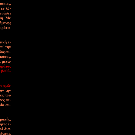
ι­κί­ες,
ς εν λό­
κευά­σει
έ­νη. Με
ό­με­νης
υ­ρύ­τα­
τι­κή ε­
­γεί την
δος αυ­
­κό­ους.
, με­τα­
κρά­τος
ς βα­θύ­
ών ο­μά­
Πριν την
ί­ες που
­λες πε­
οί­α αυ­
τρο­πής,
η­τες ε­
κοί δια­
λό­γους.