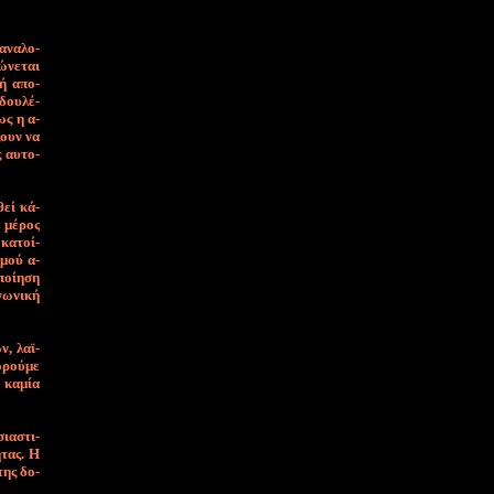
α­να­λο­
ώ­νε­ται
κή α­πο­
 δου­λέ­
πως η α­
­ζουν να
ς αυ­το­
­θεί κά­
ο μέ­ρος
κα­τοί­
σμού α­
ποί­η­ση
νω­νι­κή
ν, λα­ϊ­
ο­ρού­με
 κα­μί­α
ια­στι­
η­τας. Η
 της δο­