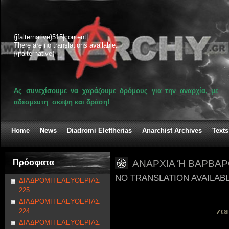
{jfalternative}515|content|
There are no translations available.
{/jfalternative}
Ας συνεχίσουμε να χαράζουμε δρόμους για την αναρχία, με
αδέσμευτη σκέψη και δράση!
Home
News
Diadromi Eleftherias
Anarchist Archives
Texts
Πρόσφατα
ΑΝΑΡΧΙΑ Ή ΒΑΡΒΑ
NO TRANSLATION AVAILAB
ΔΙΑΔΡΟΜΗ ΕΛΕΥΘΕΡΙΑΣ
225
ΔΙΑΔΡΟΜΗ ΕΛΕΥΘΕΡΙΑΣ
224
ΖΩΗ
ΔΙΑΔΡΟΜΗ ΕΛΕΥΘΕΡΙΑΣ