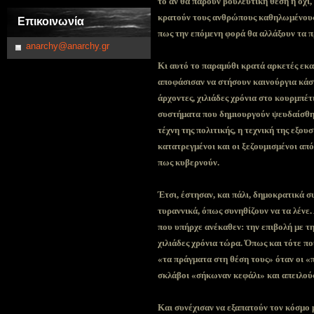
το αν θα πάρουν βουλευτική θέση ή όχι, 
κρατούν τους ανθρώπους καθηλωμένους 
Επικοινωνία
πως την επόμενη φορά θα αλλάξουν τα π
anarchy@anarchy.gr
Κι αυτό το παραμύθι κρατά αρκετές εκα
αποφάσισαν να στήσουν καινούργια κάσ
άρχοντες, χιλιάδες χρόνια στο κουρμπέ
συστήματα που δημιουργούν ψευδαίσθη
τέχνη της πολιτικής, η τεχνική της εξου
κατατρεγμένοι και οι ξεζουμισμένοι απ
πως κυβερνούν.
Έτσι, έστησαν, και πάλι, δημοκρατικά σ
τυραννικά, όπως συνηθίζουν να τα λένε
που υπήρχε ανέκαθεν: την επιβολή με τ
χιλιάδες χρόνια τώρα. Όπως και τότε πο
«τα πράγματα στη θέση τους» όταν οι «π
σκλάβοι «σήκωναν κεφάλι» και απειλού
Και συνέχισαν να εξαπατούν τον κόσμο 