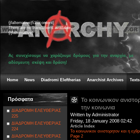
{jfalternative}515|content|
There are no translations available.
{/jfalternative}
Ας συνεχίσουμε να χαράζουμε δρόμους για την αναρχία, με
αδέσμευτη σκέψη και δράση!
Home
News
Diadromi Eleftherias
Anarchist Archives
Texts
Πρόσφατα
Το κοινωνικον ανιστο
την κοινωνια
ΔΙΑΔΡΟΜΗ ΕΛΕΥΘΕΡΙΑΣ
Written by Administrator
225
Friday, 18 January 2008 02:42
ΔΙΑΔΡΟΜΗ ΕΛΕΥΘΕΡΙΑΣ
Article Index
224
Το κοινωνικον ανιστορητον και η εχθ
ΔΙΑΔΡΟΜΗ ΕΛΕΥΘΕΡΙΑΣ
Page 2