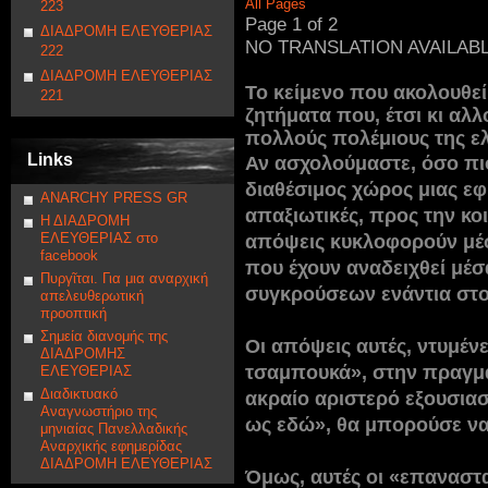
All Pages
223
Page 1 of 2
ΔΙΑΔΡΟΜΗ ΕΛΕΥΘΕΡΙΑΣ
NO TRANSLATION AVAILAB
222
ΔΙΑΔΡΟΜΗ ΕΛΕΥΘΕΡΙΑΣ
Το κείμενο που ακολουθε
221
ζητήματα που, έτσι κι αλ
πολλούς πολέμιους της ελ
Links
Αν ασχολούμαστε, όσο πι
διαθέσιμος χώρος μιας εφη
ANARCHY PRESS GR
απαξιωτικές, προς την κο
Η ΔΙΑΔΡΟΜΗ
ΕΛΕΥΘΕΡΙΑΣ στο
απόψεις κυκλοφορούν μέσ
facebook
που έχουν αναδειχθεί μέσ
Πυργῖται. Για μια αναρχική
συγκρούσεων ενάντια στο 
απελευθερωτική
προοπτική
Σημεία διανομής της
Οι απόψεις αυτές, ντυμέν
ΔΙΑΔΡΟΜΗΣ
τσαμπουκά», στην πραγμα
ΕΛΕΥΘΕΡΙΑΣ
Διαδικτυακό
ακραίο αριστερό εξουσιασ
Αναγνωστήριο της
ως εδώ», θα μπορούσε να
μηνιαίας Πανελλαδικής
Αναρχικής εφημερίδας
ΔΙΑΔΡΟΜΗ ΕΛΕΥΘΕΡΙΑΣ
Όμως, αυτές οι «επαναστα