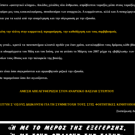
σποτο «φοιτητικό κίνημα», δεκάδες χιλιάδες νέοι άνθρωποι, απρόβλεπτοι ταραξίες μέσα στους ταραξίες
φόροι μες τους κουκουλοφόρους, συνοδοιπόροι των αναρχικών, Α-κομμάτιστοι, αλλά και Α-νυποχώρητο
ται για τα καλά από την αναμέτρηση και την σύγκρουση με την εξουσία.
μένη την πλάτη στην κομματική περιφρούρηση, την καθοδήγηση και τους συμβιβασμούς
.
η γενιά», κρατά τα πανεπιστήμια κλειστά σχεδόν για έναν χρόνο, καταλαμβάνει τους δρόμους κάθε βδ
τα οδοφράγματα του Μάη και του Ιούνη, για να φτάσει το Μάρτη του 2007 μέχρι τη «βεβήλωση» των 
σίων τους έθνους και την πολιορκία της βουλής.
εν είναι όσοι συγκρούονται και αμφισβητούν ριζικά την εξουσία.
α παραμείνουν όσοι δεν αγωνίζονται.
ΑΜΕΣΗ ΑΠΕΛΕΥΘΕΡΩΣΗ ΣΤΟΝ ΑΝΑΡΧΙΚΟ ΒΑΣΙΛΗ ΣΤΕΡΓΙΟΥ
ΓΓΥΗ Σ’ ΟΣΟΥΣ ΔΙΩΚΟΝΤΑΙ ΓΙΑ ΤΗ ΣΥΜΜΕΤΟΧΗ ΤΟΥΣ ΣΤΙΣ ΦΟΙΤΗΤΙΚΕΣ ΚΙΝΗΤΟΠΟ
Συσπείρωση Α