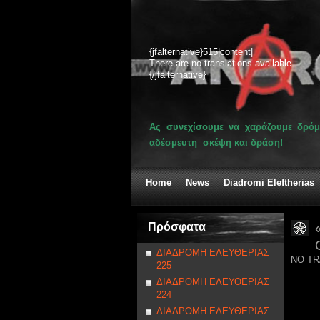
{jfalternative}515|content|
There are no translations available.
{/jfalternative}
Ας συνεχίσουμε να χαράζουμε δρόμ
αδέσμευτη σκέψη και δράση!
Home
News
Diadromi Eleftherias
Πρόσφατα
ΔΙΑΔΡΟΜΗ ΕΛΕΥΘΕΡΙΑΣ
NO TR
225
ΔΙΑΔΡΟΜΗ ΕΛΕΥΘΕΡΙΑΣ
224
ΔΙΑΔΡΟΜΗ ΕΛΕΥΘΕΡΙΑΣ