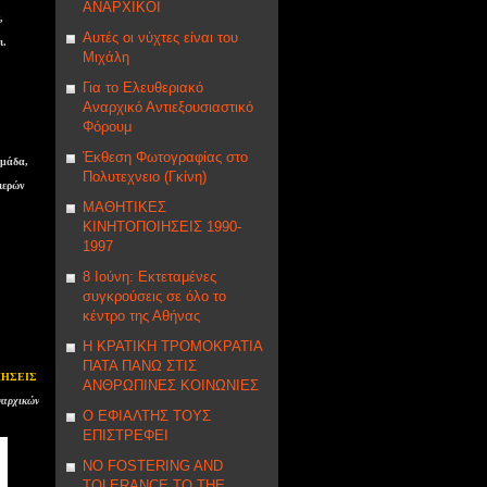
ΑΝΑΡΧΙΚΟΙ
,
Αυτές οι νύχτες είναι του
ι.
Μιχάλη
Για το Ελευθεριακό
Αναρχικό Αντιεξουσιαστικό
Φόρουμ
Έκθεση Φωτογραφίας στο
ομάδα,
Πολυτεχνειο (Γκίνη)
ιερών
ΜΑΘΗΤΙΚΕΣ
ΚΙΝΗΤΟΠΟΙΗΣΕΙΣ 1990-
1997
8 Ιούνη: Εκτεταμένες
συγκρούσεις σε όλο το
κέντρο της Αθήνας
Η ΚΡΑΤΙΚΗ ΤΡΟΜΟΚΡΑΤΙΑ
ΠΑΤΑ ΠΑΝΩ ΣΤΙΣ
ΙΗΣΕΙΣ
ΑΝΘΡΩΠΙΝΕΣ ΚΟΙΝΩΝΙΕΣ
ναρχικών
Ο ΕΦΙΑΛΤΗΣ ΤΟΥΣ
ΕΠΙΣΤΡΕΦΕΙ
NΟ FOSTERING AND
TOLERANCE TO THE