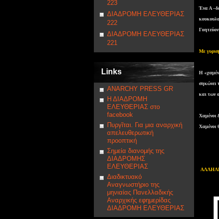
223
Ένα Α –δέ
ΔΙΑΔΡΟΜΗ ΕΛΕΥΘΕΡΙΑΣ
κουκουλο
222
Γοητεύον
ΔΙΑΔΡΟΜΗ ΕΛΕΥΘΕΡΙΑΣ
221
Με γυρισ
Links
Η «χαμέν
σηκώνει 
ANARCHY PRESS GR
και των ο
Η ΔΙΑΔΡΟΜΗ
ΕΛΕΥΘΕΡΙΑΣ στο
facebook
Χαμένοι δ
Πυργῖται. Για μια αναρχική
Χαμένοι θ
απελευθερωτική
προοπτική
Σημεία διανομής της
ΔΙΑΔΡΟΜΗΣ
ΕΛΕΥΘΕΡΙΑΣ
ΑΛΛΗΛΕ
Διαδικτυακό
Αναγνωστήριο της
μηνιαίας Πανελλαδικής
Αναρχικής εφημερίδας
ΔΙΑΔΡΟΜΗ ΕΛΕΥΘΕΡΙΑΣ