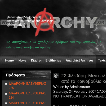
{jfalternative}515|content|
There are no translations available.
{/jfalternative}
Ας συνεχίσουμε να χαράζουμε δρόμους για την αναρχία, με
αδέσμευτη σκέψη και δράση!
Home
News
Diadromi Eleftherias
Anarchist Archives
Texts
Πρόσφατα
22 Φλεβάρη: Μέγα πλ
από το Κοινοβούλιο κ
ΔΙΑΔΡΟΜΗ ΕΛΕΥΘΕΡΙΑΣ
Written by Administrator
225
Saturday, 24 February 2007 17:00
ΔΙΑΔΡΟΜΗ ΕΛΕΥΘΕΡΙΑΣ
NO TRANSLATION AVAILAB
224
ΔΙΑΔΡΟΜΗ ΕΛΕΥΘΕΡΙΑΣ