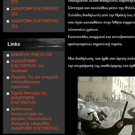
Τουλάχιστον 20.000 διαδηλωτές πορεύτηκ
223
Σύνταγμα και ακολούθως μέσω της Φιλελ
ΔΙΑΔΡΟΜΗ ΕΛΕΥΘΕΡΙΑΣ
222
Χιλιάδες διαδηλωτές από την Θράκη έως τ
ΔΙΑΔΡΟΜΗ ΕΛΕΥΘΕΡΙΑΣ
που είχαν καταφθάσει στην Αθήνα συμμετε
221
τελευταίων χρόνων.
Εκατοντάδες αναρχικοί και αντιεξουσιαστέ
Links
ομολογουμένως σημαντική πορεία.
ANARCHY PRESS GR
Μια διαδήλωση, που ήρθε σαν άμεση απάντ
Η ΔΙΑΔΡΟΜΗ
ΕΛΕΥΘΕΡΙΑΣ στο
την υπερψήφιση της αναθεώρησης του άρθ
facebook
Πυργῖται. Για μια αναρχική
απελευθερωτική
προοπτική
Σημεία διανομής της
ΔΙΑΔΡΟΜΗΣ
ΕΛΕΥΘΕΡΙΑΣ
Διαδικτυακό
Αναγνωστήριο της
μηνιαίας Πανελλαδικής
Αναρχικής εφημερίδας
ΔΙΑΔΡΟΜΗ ΕΛΕΥΘΕΡΙΑΣ