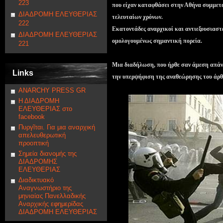
223
που είχαν καταφθάσει στην Αθήνα συμμετε
ΔΙΑΔΡΟΜΗ ΕΛΕΥΘΕΡΙΑΣ
τελευταίων χρόνων.
222
Εκατοντάδες αναρχικοί και αντιεξουσιαστέ
ΔΙΑΔΡΟΜΗ ΕΛΕΥΘΕΡΙΑΣ
ομολογουμένως σημαντική πορεία.
221
Μια διαδήλωση, που ήρθε σαν άμεση απάντ
Links
την υπερψήφιση της αναθεώρησης του άρθ
ANARCHY PRESS GR
Η ΔΙΑΔΡΟΜΗ
ΕΛΕΥΘΕΡΙΑΣ στο
facebook
Πυργῖται. Για μια αναρχική
απελευθερωτική
προοπτική
Σημεία διανομής της
ΔΙΑΔΡΟΜΗΣ
ΕΛΕΥΘΕΡΙΑΣ
Διαδικτυακό
Αναγνωστήριο της
μηνιαίας Πανελλαδικής
Αναρχικής εφημερίδας
ΔΙΑΔΡΟΜΗ ΕΛΕΥΘΕΡΙΑΣ