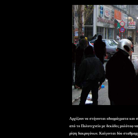
Αρχίζουν να στήνονται οδοφράγματα και σ
από το Πολυτεχνείο με δεκάδες μολότοφ ν
ρίψη δακρυγόνων. Καίγονται δύο σταθμαρ