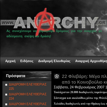
Ας συνεχίσουμε να χαράζουμε δρόμους για την αναρχία, με
αδέσμευτη σκέψη και δράση!
Αρχική
Ειδήσεις
Διαδρομή Ελευθερίας
Αναρχική Αρχειοθήκ
Πρόσφατα
22 Φλεβάρη: Μέγα πλ
από το Κοινοβούλιο κ
ΔΙΑΔΡΟΜΗ ΕΛΕΥΘΕΡΙΑΣ
Σάββατο, 24 Φεβρουάριος 2007 1
225
Τουλάχιστον 20.000 διαδηλωτές πορεύτηκ
ΔΙΑΔΡΟΜΗ ΕΛΕΥΘΕΡΙΑΣ
Σύνταγμα και ακολούθως μέσω της Φιλελ
224
Χιλιάδες διαδηλωτές από την Θράκη έως τ
ΔΙΑΔΡΟΜΗ ΕΛΕΥΘΕΡΙΑΣ