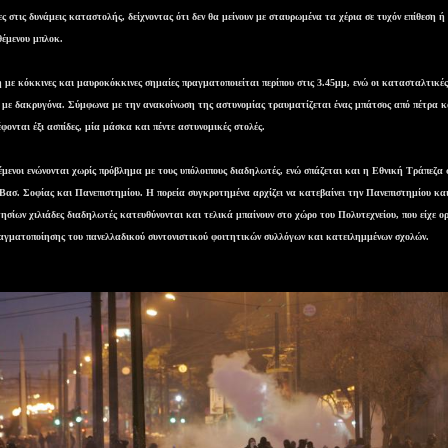
ς στις δυνάμεις καταστολής, δείχνοντας ότι δεν θα μείνουν με σταυρωμένα τα χέρια σε τυχόν επίθεση 
θέμενου μπλοκ.
η με κόκκινες και μαυροκόκκινες σημαίες πραγματοποιείται περίπου στις 3.45μμ, ενώ οι κατασταλτικές
 με δακρυγόνα. Σύμφωνα με την ανακοίνωση της αστυνομίας τραυματίζεται ένας μπάτσος από πέτρα κ
φονται έξι ασπίδες, μία μάσκα και πέντε αστυνομικές στολές.
θέμενοι ενώνονται χωρίς πρόβλημα με τους υπόλοιπους διαδηλωτές, ενώ σπάζεται και η Εθνική Τράπεζα 
Βασ. Σοφίας και Πανεπιστημίου. Η πορεία συγκροτημένα αρχίζει να κατεβαίνει την Πανεπιστημίου κα
ησίων χιλιάδες διαδηλωτές κατευθύνονται και τελικά μπαίνουν στο χώρο του Πολυτεχνείου, που είχε ορ
αγματοποίησης του πανελλαδικού συντονιστικού φοιτητικών συλλόγων και κατειλημμένων σχολών.