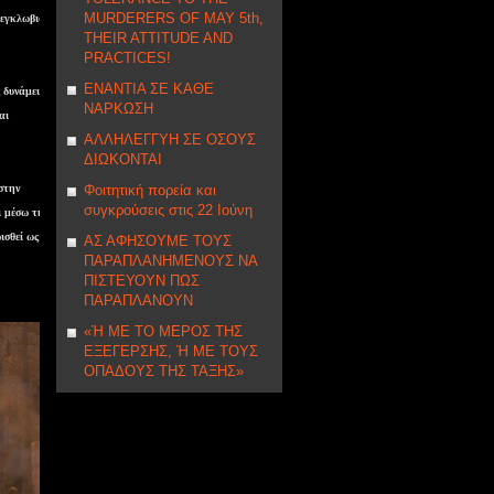
MURDERERS OF MAY 5th,
ή εγκλωβισμό
THEIR ATTITUDE AND
PRACTICES!
ΕΝΑΝΤΙΑ ΣΕ ΚΑΘΕ
 δυνάμεις
ΝΑΡΚΩΣΗ
αι
ΑΛΛΗΛΕΓΓΥΗ ΣE ΟΣΟΥΣ
ΔΙΩΚΟΝΤΑΙ
στην
Φοιτητική πορεία και
συγκρούσεις στις 22 Ιούνη
ι μέσω της
ισθεί ως
ΑΣ ΑΦΗΣΟΥΜΕ ΤΟΥΣ
ΠΑΡΑΠΛΑΝΗΜΕΝΟΥΣ ΝΑ
ΠΙΣΤΕΥΟΥΝ ΠΩΣ
ΠΑΡΑΠΛΑΝΟΥΝ
«Ή ΜΕ ΤΟ ΜΕΡΟΣ ΤΗΣ
ΕΞΕΓΕΡΣΗΣ, Ή ΜΕ ΤΟΥΣ
ΟΠΑΔΟΥΣ ΤΗΣ ΤΑΞΗΣ»