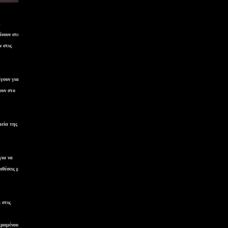
ίνουν στο
ν στις
γουν για να
ουν στο
μεία της
για να
ιθέσεις με
 στις
αραμένουν