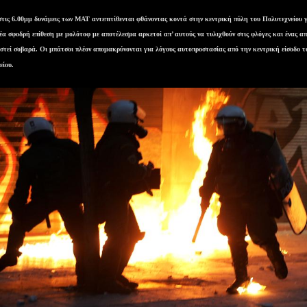
στις 6.00μμ δυνάμεις των ΜΑΤ αντεπιτίθενται φθάνοντας κοντά στην κεντρική πύλη του Πολυτεχνείου γ
νέα σφοδρή επίθεση με μολότοφ με αποτέλεσμα αρκετοί απ’ αυτούς να τυλιχθούν στις φλόγες και ένας α
στεί σοβαρά. Οι μπάτσοι πλέον απομακρύνονται για λόγους αυτοπροστασίας από την κεντρική είσοδο τ
είου.