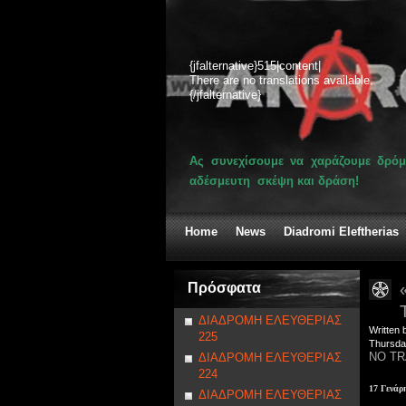
{jfalternative}515|content|
There are no translations available.
{/jfalternative}
Ας συνεχίσουμε να χαράζουμε δρόμ
αδέσμευτη σκέψη και δράση!
Home
News
Diadromi Eleftherias
Πρόσφατα
ΔΙΑΔΡΟΜΗ ΕΛΕΥΘΕΡΙΑΣ
Written 
225
Thursda
NO TR
ΔΙΑΔΡΟΜΗ ΕΛΕΥΘΕΡΙΑΣ
224
17 Γενάρ
ΔΙΑΔΡΟΜΗ ΕΛΕΥΘΕΡΙΑΣ