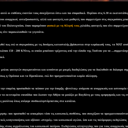
αυτά οι επιθέσεις εναντίον τους συνεχίζονται έστω και πιο σποραδικά. Περίπου στις 6.30 οι εκατοντάδες
νοι αναρχικοί, αντιεξουσιαστές, αλλά και φοιτητές και μαθητές που συμμετείχαν στις συγκρούσεις μπα
ό του Πολυτεχνείου, όπου παραμένουν
φυσικά με τη θέλησή τους
χιλιάδες φοιτητές που είτε συμμετέχου
εις είτε παρακολουθούν τα γεγονότα.
ωθεί πως ενώ οι συγκρούσεις με τις δυνάμεις καταστολής βρίσκονται στην κορύφωσή τους, τα ΜΑΤ ανοί
κάπου 150 - 200 ΚΝίτες, οι οποίοι μπαίνουν τρέχοντας από την είσοδο της Τοσίτσα γαι να ...συμμετάσχ
τικό.
 μπλοκ φοιτητών συγκροτούνται και κινούνται με μικρές διαδηλώσεις για να διαλυθούν σε διάφορα ση
όπως η Ομόνοια και τα Προπύλαια, ενώ δεν πραγματοποιείται καμία σύλληψη.
ην επομένη προσπαθούν να πείσουν για την ύπαρξη «βεντέτας» ανάμεσα σε αναρχικούς και αστυνομία 
ν τα εκτεταμένα επεισόδια που έκαναν την Αθήνα να μοιάζει με Βαγδάτη με τους εμπρησμούς και τις επ
ες μολότοφ όπως ανέφερε συνδικαληστόμπατσος στα κανάλια.
ηση» που προσπαθεί να αποκρύψει τόσο τις κοινωνικές συνθέσεις, που συνεχίζουν να πραγματοποιούνται
τικές κινητοποιήσεις και οξύνουν «στιγμές» του κοινωνικού αγώνα, όσο και τις πολύμορφες εκδηλώσεις
ύης στους αιχμάλωτους του κοινωνικού πολέμου. Εκδηλώσεις αλληλεγγύης που για τους αναρχικούς π