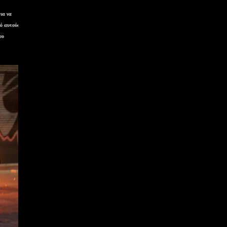
ια να
πό αυτούς να
ου