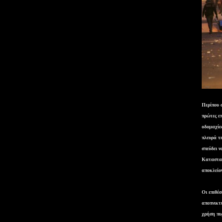
Περίπου 
πρώτες ε
οδομαχίε
πλευρά τ
σπεύδει ν
Κατασταλ
αποκλείο
Οι επιθέ
αποπνικτ
χρήση πυ