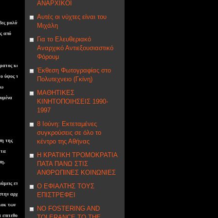
ΑΝΑΡΧΙΚΟΙ
Αυτές οι νύχτες είναι του
μβες μολότοφ
Μιχάλη
ς από
Για το Ελευθεριακό
Αναρχικό Αντιεξουσιαστικό
Φόρουμ
γματος και
Έκθεση Φωτογραφίας στο
το ύψος της
Πολυτεχνειο (Γκίνη)
τω
ΜΑΘΗΤΙΚΕΣ
ευμένα
ΚΙΝΗΤΟΠΟΙΗΣΕΙΣ 1990-
1997
8 Ιούνη: Εκτεταμένες
συγκρούσεις σε όλο το
ση της
κέντρο της Αθήνας
 τα
Η ΚΡΑΤΙΚΗ ΤΡΟΜΟΚΡΑΤΙΑ
ση.
ΠΑΤΑ ΠΑΝΩ ΣΤΙΣ
ΑΝΘΡΩΠΙΝΕΣ ΚΟΙΝΩΝΙΕΣ
άμεις επί
Ο ΕΦΙΑΛΤΗΣ ΤΟΥΣ
 στην αρχή
ΕΠΙΣΤΡΕΦΕΙ
λοκ των
NΟ FOSTERING AND
 επιτεθούν
TOLERANCE TO THE