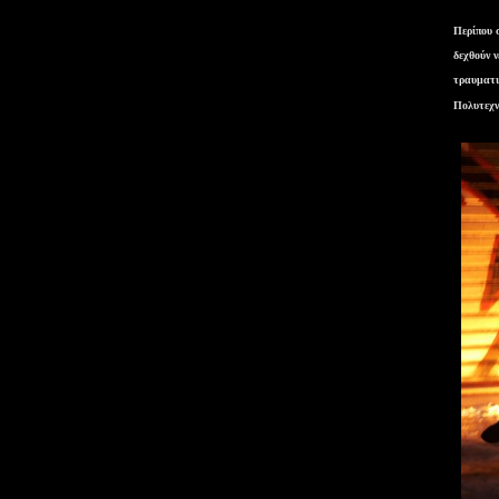
Περίπου 
δεχθούν 
τραυματι
Πολυτεχν