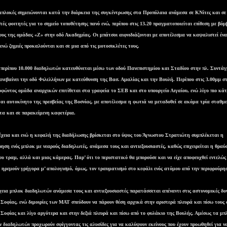
πλοκές σημειώνονται κατά την διάρκεια της συγκέντρωσης στα Προπύλαια ανάμεσα σε
KN
ίτες και σε
τές φοιτητές για το σημείο τοποθέτησης πανό ενώ, περίπου στις 13.20 πραγματοποιείται επίθεση με βό
ους της ομάδας «Ζ» στην οδό Ακαδημίας. Οι μπάτσοι αιφνιδιάζονται με αποτέλεσμα να καψαλιστεί ένα
ενώ ζημιές προκαλούνται και σε μια από τις μοτοσικλέτες τους.
 περίπου 10.000 διαδηλωτών κατευθύνεται μέσω των οδού Πανεπιστημίου και Σταδίου στην πλ. Συντά
 ανεβαίνει την οδό Φιλελλήνων με κατεύθυνση της Βασ. Αμαλίας και την Βουλή. Περίπου στις 3.00μμ σ
οφώντος ομάδα αναρχικών επιτίθεται στα γραφεία το ΣΕΒ και στο υπουργείο Αιγαίου, ενώ λίγο πιο κά
ται αυτοκίνητο της πρεσβείας της Βοσνίας, με αποτέλεσμα η φωτιά να μεταδοθεί σε ακόμα τρία σταθμ
τα και σε παρακείμενη καφετέρια.
έχεια και ενώ η κεφαλή της διαδήλωσης βρίσκεται στο ύψος του Άγνωστου Στρατιώτη συμπλέκεται η
ρηση ενός μπλοκ με νεαρούς διαδηλωτές, ανάμεσα τους και αντιεξουσιαστές, καθώς επιχειρείται η θραύ
ου τραμ, αλλά και μιας κάμερας. Παρ’ ότι το περιστατικό θα μπορούσε και να είχε αποφευχθεί εντελώς
 ηρεμούν γρήγορα μ’ απολογισμό, όμως, τον τραυματισμό στο κεφάλι ενός ατόμου από την περιφρούρη
χεια μπλοκ διαδηλωτών ανάμεσα τους και αντιεξουσιαστές παρατάσσεται απέναντι στις αστυνομικές δυν
 Σοφίας, ενώ διμοιρίες των ΜΑΤ σπεύδουν να πάρουν θέση αρχικά στην αριστερά πλευρά και πίσω τους
 Σοφίας και λίγο αργότερα και στην δεξιά πλευρά και πίσω από το φυλάκιο της Βουλής. Αμέσως τα μπ
ν διαδηλωτών προχωρούν σφίγγοντας τις αλυσίδες για να καλύψουν εκείνους που έχουν προωθηθεί για να