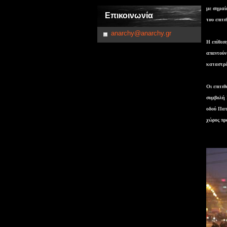
με σημαίε
Επικοινωνία
του επιτι
anarchy@anarchy.gr
Η επίθεσ
απαντούν
καταστρέ
Οι επιτι
συμβολή 
οδού Πατ
χώρος πρ