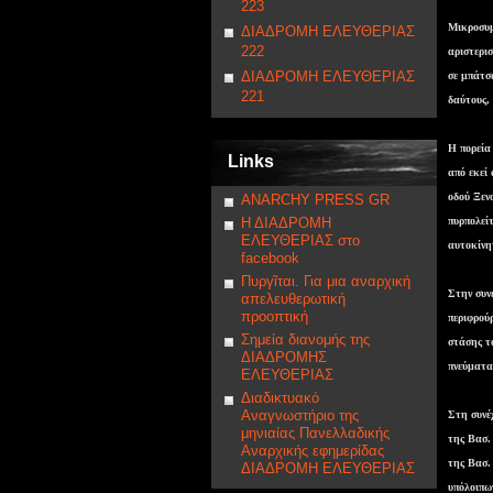
223
Μικροσυμ
ΔΙΑΔΡΟΜΗ ΕΛΕΥΘΕΡΙΑΣ
222
αριστερισ
ΔΙΑΔΡΟΜΗ ΕΛΕΥΘΕΡΙΑΣ
σε μπάτσ
221
δαύτους, 
Η πορεία
Links
από εκεί
οδού Ξεν
ANARCHY PRESS GR
Η ΔΙΑΔΡΟΜΗ
πυρπολεί
ΕΛΕΥΘΕΡΙΑΣ στο
αυτοκίνη
facebook
Πυργῖται. Για μια αναρχική
Στην συν
απελευθερωτική
προοπτική
περιφρού
Σημεία διανομής της
στάσης τ
ΔΙΑΔΡΟΜΗΣ
πνεύματα
ΕΛΕΥΘΕΡΙΑΣ
Διαδικτυακό
Αναγνωστήριο της
Στη συνέ
μηνιαίας Πανελλαδικής
της Βασ.
Αναρχικής εφημερίδας
της Βασ.
ΔΙΑΔΡΟΜΗ ΕΛΕΥΘΕΡΙΑΣ
υπόλοιπω