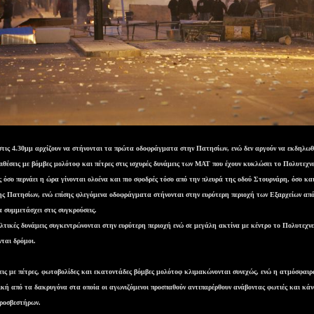
στις 4.30μμ αρχίζουν να στήνονται τα πρώτα οδοφράγματα στην Πατησίων, ενώ δεν αργούν να εκδηλωθ
πιθέσεις με βόμβες μολότοφ και πέτρες στις ισχυρές δυνάμεις των ΜΑΤ που έχουν κυκλώσει το Πολυτεχνε
ς όσο περνάει η ώρα γίνονται ολοένα και πιο σφοδρές τόσο από την πλευρά της οδού Στουρνάρη, όσο κα
ης Πατησίων, ενώ επίσης φλεγόμενα οδοφράγματα στήνονται στην ευρύτερη περιοχή των Εξαρχείων απ
α συμμετάσχει στις συγκρούσεις.
τικές δυνάμεις συγκεντρώνονται στην ευρύτερη περιοχή ενώ σε μεγάλη ακτίνα με κέντρο το Πολυτεχνε
νται δρόμοι.
σεις με πέτρες, φωτοβολίδες και εκατοντάδες βόμβες μολότοφ κλιμακώνονται συνεχώς, ενώ η ατμόσφαιρα
ική από τα δακρυγόνα στα οποία οι αγωνιζόμενοι προσπαθούν αντιπαρέρθουν ανάβοντας φωτιές και κάν
ροσβεστήρων.