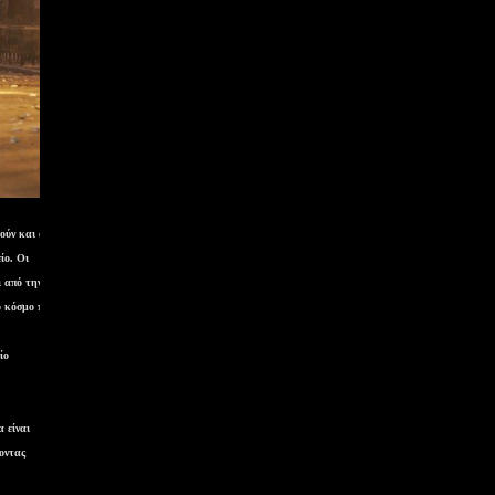
ούν και οι
ίο. Οι
ι από την
ό κόσμο που
ίο
 είναι
οντας