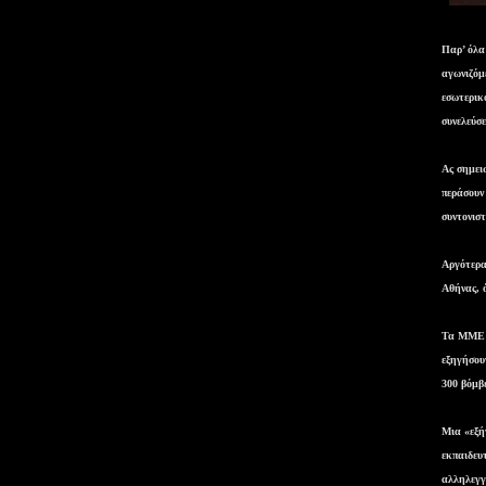
Παρ’ όλα 
αγωνιζόμε
εσωτερικ
συνελεύσ
Ας σημει
περάσουν 
συντονισ
Αργότερα
Αθήνας, 
Τα ΜΜΕ τ
εξηγήσου
300 βόμβ
Μια «εξήγ
εκπαιδευ
αλληλεγγ