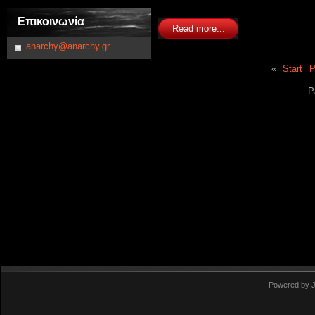
Επικοινωνία
Read more...
anarchy@anarchy.gr
«
Start
P
P
Powered by