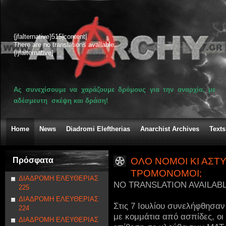
{jfalternative}515|content|
There are no translations available.
{/jfalternative}
Ας συνεχίσουμε να χαράζουμε δρόμους για την αναρχία, με
αδέσμευτη σκέψη και δράση!
Home
News
Diadromi Eleftherias
Anarchist Archives
Texts
Πρόσφατα
ΟΛΟ ΝΟΜΟΙ ΚΙ ΑΣΤ
ΤΡΟΜΟΝΟΜΟΙ;
ΔΙΑΔΡΟΜΗ ΕΛΕΥΘΕΡΙΑΣ
NO TRANSLATION AVAILAB
225
ΔΙΑΔΡΟΜΗ ΕΛΕΥΘΕΡΙΑΣ
Στις 7 Ιουλίου συνελήφθησαν 
224
με κομμάτια από ασπίδες, οι
ΔΙΑΔΡΟΜΗ ΕΛΕΥΘΕΡΙΑΣ