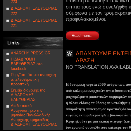
επίθεση σε κλούβα των ΜΑΤ. 
223
σπίτια τους ενώ συνελήφθη 
ΔΙΑΔΡΟΜΗ ΕΛΕΥΘΕΡΙΑΣ
σύμφωνα με τον τρομοκρατικ
222
προφυλακισμένοι.
ΔΙΑΔΡΟΜΗ ΕΛΕΥΘΕΡΙΑΣ
221
Read more...
Links
ΑΠΑΝΤΟΥΜΕ ΕΝΤΕΙ
ANARCHY PRESS GR
Η ΔΙΑΔΡΟΜΗ
ΔΡΑΣΗ
ΕΛΕΥΘΕΡΙΑΣ στο
NO TRANSLATION AVAILAB
facebook
Πυργῖται. Για μια αναρχική
απελευθερωτική
προοπτική
Η δυναμική πορεία 2500 ανθρώπων, που
Σημεία διανομής της
από κάλεσμα αναρχικών-αντιεξουσιαστώ
ΔΙΑΔΡΟΜΗΣ
μαχαιρώματα φασιστικών συμμοριών σε μ
ΕΛΕΥΘΕΡΙΑΣ
ή άλλου είδους επιθέσεις σε καταλήψεις 
Διαδικτυακό
απαραίτητη απάντηση σε κρατικές δολοφ
Αναγνωστήριο της
μηνιαίας Πανελλαδικής
τυχαίες εκπυρσοκροτήσεις (δολοφονία τ
Αναρχικής εφημερίδας
Κρήτη), ούτε με μια «κακή στιγμή» (κ
ΔΙΑΔΡΟΜΗ ΕΛΕΥΘΕΡΙΑΣ
ύστερα από συναυλία που επέφερε τον θ