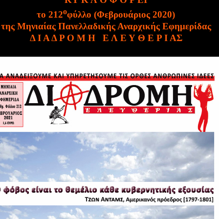
ο
το 21
2
φύλλο (Φεβρουάριος 2020)
της Μηνιαίας Πανελλαδικής Αναρχικής Εφημερίδας
Δ Ι Α Δ Ρ Ο Μ Η
Ε Λ Ε Υ Θ Ε Ρ Ι Α
Σ