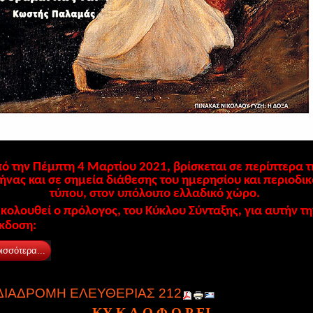
ό την Πέμπτη 4 Μαρτίου 2021, βρίσκεται σε περίπτερα τ
ήνας και σε σημεία διάθεσης του ημερησίου και περιοδι
τύπου, στον υπόλοιπο ελλαδικό χώρο.
κολουθεί ο πρόλογος, του Κύκλου Σύνταξης, για αυτήν τη
κδοση:
ισσότερα...
ΔΙΑΔΡΟΜΗ ΕΛΕΥΘΕΡΙΑΣ 212
Κ
Υ Κ Λ Ο Φ Ο Ρ
E
I