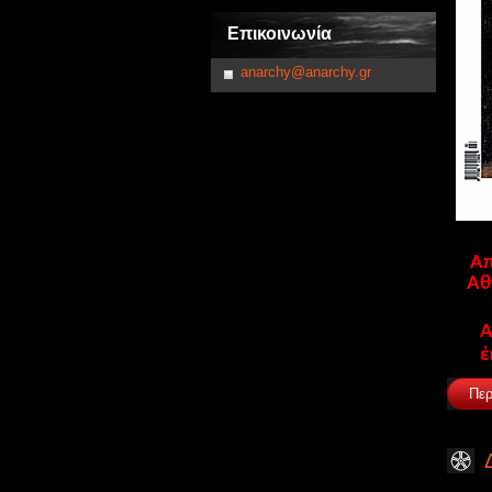
Επικοινωνία
anarchy@anarchy.gr
Απ
Αθ
Α
έ
Περ