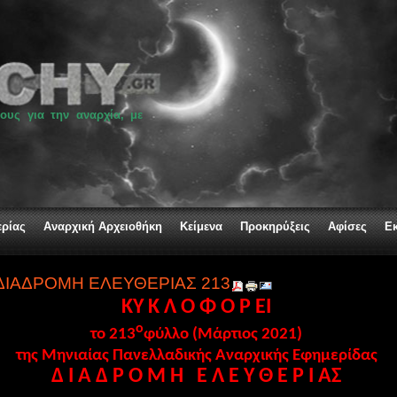
ους για την αναρχία, με
ερίας
Αναρχική Αρχειοθήκη
Κείμενα
Προκηρύξεις
Αφίσες
Ε
ΔΙΑΔΡΟΜΗ ΕΛΕΥΘΕΡΙΑΣ 213
Κ
Υ Κ Λ Ο Φ Ο Ρ
E
I
ο
το 21
3
φύλλο (Μάρτιος 2021)
της Μηνιαίας Πανελλαδικής Αναρχικής Εφημερίδας
Δ Ι Α Δ Ρ Ο Μ Η
Ε Λ Ε Υ Θ Ε Ρ Ι Α
Σ